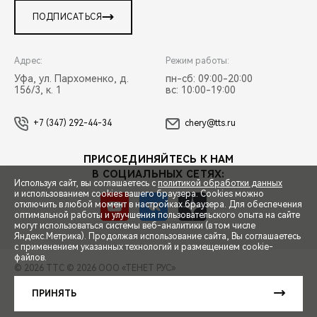
ПОДПИСАТЬСЯ
Адрес:
Режим работы:
Уфа, ул. Пархоменко, д.
пн-сб: 09:00-20:00
156/3, к. 1
вс: 10:00-19:00
+7 (347) 292-44-34
chery@tts.ru
ПРИСОЕДИНЯЙТЕСЬ К НАМ
В СОЦИАЛЬНЫХ СЕТЯХ:
Используя сайт, вы соглашаетесь с
политикой обработки данных
и использованием cookies вашего браузера. Cookies можно
отключить в любой момент в настройках браузера. Для обеспечения
оптимальной работы и улучшения пользовательского опыта на сайте
могут использоваться системы веб-аналитики (в том числе
СПЕЦПРЕДЛОЖЕНИЯ
Яндекс.Метрика). Продолжая использование сайта, Вы соглашаетесь
с применением указанных технологий и размещением cookie-
файлов.
© 2026 ТТС
© 2026 ООО «ТЕНЕТ РУС»
ЗАПИСЬ НА ТЕСТ-ДРАЙВ
ПРАВОВАЯ ИНФОРМАЦИЯ
КОНТАКТЫ
КЛИЕНТСКАЯ ПОДДЕРЖКА
ПРИНЯТЬ
Сделано в ПЕРКС
РАСЧЕТ КРЕДИТА