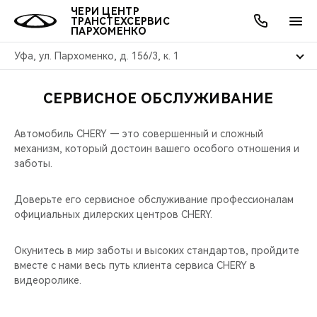
ЧЕРИ ЦЕНТР
ТРАНСТЕХСЕРВИС
ПАРХОМЕНКО
Уфа, ул. Пархоменко, д. 156/3, к. 1
СЕРВИСНОЕ ОБСЛУЖИВАНИЕ
ОНЛАЙН СЕРВИСЫ
ПОКУПАТЕЛЯМ
ВЛАДЕЛЬЦАМ
О КОМПАНИИ
МИР CHERY
МОДЕЛИ
АКЦИИ
Автомобиль CHERY — это совершенный и сложный
ВЫБОР И ПОКУПКА
СЕРВИС
АКСЕССУАРЫ
ВЫГОДЫ И АКЦИИ
ВЫБОР И ПОКУПКА
О НАС
ВСЕ МОДЕЛИ
механизм, который достоин вашего особого отношения и
заботы.
КРЕДИТ И СТРАХОВАНИЕ
ЗАПЧАСТИ И АКСЕССУАРЫ
О БРЕНДЕ
КРЕДИТ
МЫ В СОЦСЕТЯХ
КРОССОВЕРЫ
Доверьте его сервисное обслуживание профессионалам
ПОДДЕРЖКА
CHERY В СОЦСЕТЯХ
официальных дилерских центров CHERY.
СЕДАНЫ
CHERY CONNECT
ЛЮДИ CHERY
Окунитесь в мир заботы и высоких стандартов, пройдите
вместе с нами весь путь клиента сервиса CHERY в
НОВИНКИ
видеоролике.
БЛАГОТВОРИТЕЛЬНОСТЬ