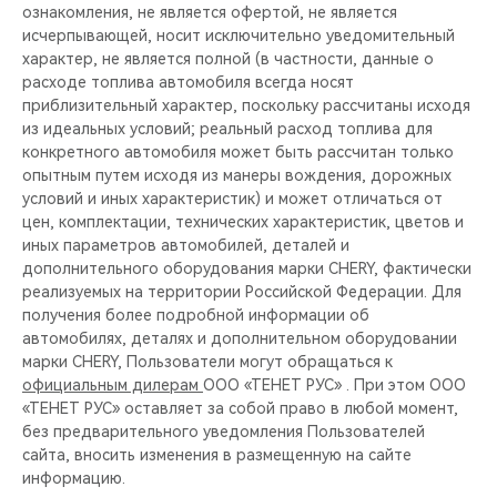
CHERY REMOTE
ознакомления, не является офертой, не является
исчерпывающей, носит исключительно уведомительный
характер, не является полной (в частности, данные о
CHERY И СПОРТ
расходе топлива автомобиля всегда носят
приблизительный характер, поскольку рассчитаны исходя
НАШИ МЕРОПРИЯТИЯ
из идеальных условий; реальный расход топлива для
конкретного автомобиля может быть рассчитан только
ВИДЕООБЗОРЫ
опытным путем исходя из манеры вождения, дорожных
условий и иных характеристик) и может отличаться от
цен, комплектации, технических характеристик, цветов и
CHERY ДЛЯ ДЕТЕЙ
иных параметров автомобилей, деталей и
дополнительного оборудования марки CHERY, фактически
реализуемых на территории Российской Федерации. Для
получения более подробной информации об
автомобилях, деталях и дополнительном оборудовании
марки CHERY, Пользователи могут обращаться к
официальным дилерам
ООО «ТЕНЕТ РУС» . При этом ООО
«ТЕНЕТ РУС» оставляет за собой право в любой момент,
без предварительного уведомления Пользователей
сайта, вносить изменения в размещенную на сайте
информацию.