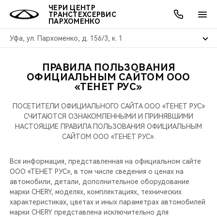
ЧЕРИ ЦЕНТР
ТРАНСТЕХСЕРВИС
ПАРХОМЕНКО
Уфа, ул. Пархоменко, д. 156/3, к. 1
ПРАВИЛА ПОЛЬЗОВАНИЯ
ОНЛАЙН СЕРВИСЫ
ПОКУПАТЕЛЯМ
ВЛАДЕЛЬЦАМ
О КОМПАНИИ
МИР CHERY
МОДЕЛИ
АКЦИИ
ОФИЦИАЛЬНЫМ САЙТОМ ООО
«ТЕНЕТ РУС»
ВЫБОР И ПОКУПКА
СЕРВИС
АКСЕССУАРЫ
ВЫГОДЫ И АКЦИИ
ВЫБОР И ПОКУПКА
О НАС
ВСЕ МОДЕЛИ
ПОСЕТИТЕЛИ ОФИЦИАЛЬНОГО САЙТА ООО «ТЕНЕТ РУС»
СЧИТАЮТСЯ ОЗНАКОМЛЕННЫМИ И ПРИНЯВШИМИ
КРЕДИТ И СТРАХОВАНИЕ
ЗАПЧАСТИ И АКСЕССУАРЫ
О БРЕНДЕ
КРЕДИТ
МЫ В СОЦСЕТЯХ
НАСТОЯЩИЕ ПРАВИЛА ПОЛЬЗОВАНИЯ ОФИЦИАЛЬНЫМ
КРОССОВЕРЫ
САЙТОМ ООО «ТЕНЕТ РУС».
ПОДДЕРЖКА
CHERY В СОЦСЕТЯХ
СЕДАНЫ
Вся информация, представленная на официальном сайте
CHERY CONNECT
ЛЮДИ CHERY
ООО «ТЕНЕТ РУС», в том числе сведения о ценах на
автомобили, детали, дополнительное оборудование
НОВИНКИ
марки CHERY, моделях, комплектациях, технических
БЛАГОТВОРИТЕЛЬНОСТЬ
характеристиках, цветах и иных параметрах автомобилей
марки CHERY представлена исключительно для