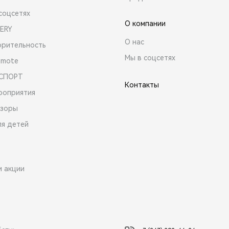
соцсетях
О компании
ERY
О нас
орительность
Мы в соцсетях
emote
 СПОРТ
Контакты
роприятия
зоры
ля детей
и акции