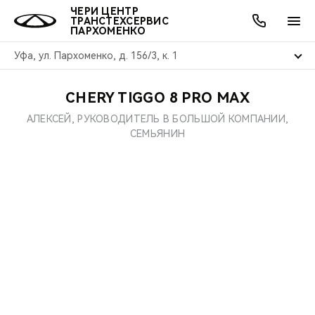
ЧЕРИ ЦЕНТР
ТРАНСТЕХСЕРВИС
ПАРХОМЕНКО
Уфа, ул. Пархоменко, д. 156/3, к. 1
CHERY TIGGO 8 PRO MAX
ОНЛАЙН СЕРВИСЫ
ПОКУПАТЕЛЯМ
ВЛАДЕЛЬЦАМ
О КОМПАНИИ
МИР CHERY
МОДЕЛИ
АКЦИИ
АЛЕКСЕЙ, РУКОВОДИТЕЛЬ В БОЛЬШОЙ КОМПАНИИ,
СЕМЬЯНИН
ВЫБОР И ПОКУПКА
СЕРВИС
АКСЕССУАРЫ
ВЫГОДЫ И АКЦИИ
ВЫБОР И ПОКУПКА
О НАС
ВСЕ МОДЕЛИ
КРЕДИТ И СТРАХОВАНИЕ
ЗАПЧАСТИ И АКСЕССУАРЫ
О БРЕНДЕ
КРЕДИТ
МЫ В СОЦСЕТЯХ
КРОССОВЕРЫ
ПОДДЕРЖКА
CHERY В СОЦСЕТЯХ
СЕДАНЫ
CHERY CONNECT
ЛЮДИ CHERY
НОВИНКИ
БЛАГОТВОРИТЕЛЬНОСТЬ