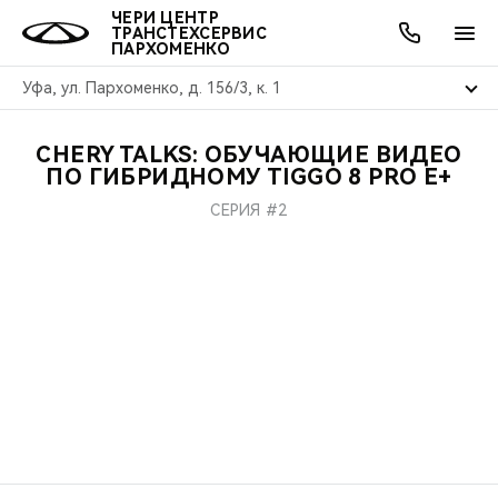
ЧЕРИ ЦЕНТР
ТРАНСТЕХСЕРВИС
ПАРХОМЕНКО
Уфа, ул. Пархоменко, д. 156/3, к. 1
CHERY TALKS: ОБУЧАЮЩИЕ ВИДЕО
ОНЛАЙН СЕРВИСЫ
ПОКУПАТЕЛЯМ
ВЛАДЕЛЬЦАМ
О КОМПАНИИ
МИР CHERY
МОДЕЛИ
АКЦИИ
ПО ГИБРИДНОМУ TIGGO 8 PRO E+
СЕРИЯ #2
ВЫБОР И ПОКУПКА
СЕРВИС
АКСЕССУАРЫ
ВЫГОДЫ И АКЦИИ
ВЫБОР И ПОКУПКА
О НАС
ВСЕ МОДЕЛИ
КРЕДИТ И СТРАХОВАНИЕ
ЗАПЧАСТИ И АКСЕССУАРЫ
О БРЕНДЕ
КРЕДИТ
МЫ В СОЦСЕТЯХ
КРОССОВЕРЫ
ПОДДЕРЖКА
CHERY В СОЦСЕТЯХ
СЕДАНЫ
CHERY CONNECT
ЛЮДИ CHERY
НОВИНКИ
БЛАГОТВОРИТЕЛЬНОСТЬ