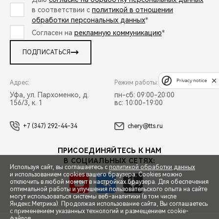
в соответствии с
политикой в отношении
обработки персональных данных
*
Согласен на
рекламную коммуникацию
*
ПОДПИСАТЬСЯ
Privacy notice
Адрес:
Режим работы:
Уфа, ул. Пархоменко, д.
пн-сб: 09:00-20:00
156/3, к. 1
вс: 10:00-19:00
+7 (347) 292-44-34
chery@tts.ru
ПРИСОЕДИНЯЙТЕСЬ К НАМ
В СОЦИАЛЬНЫХ СЕТЯХ:
Используя сайт, вы соглашаетесь с
политикой обработки данных
и использованием cookies вашего браузера. Cookies можно
отключить в любой момент в настройках браузера. Для обеспечения
оптимальной работы и улучшения пользовательского опыта на сайте
могут использоваться системы веб-аналитики (в том числе
СПЕЦПРЕДЛОЖЕНИЯ
Яндекс.Метрика). Продолжая использование сайта, Вы соглашаетесь
с применением указанных технологий и размещением cookie-
файлов.