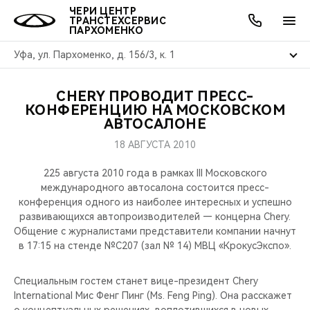
ЧЕРИ ЦЕНТР
ТРАНСТЕХСЕРВИС
ПАРХОМЕНКО
Уфа, ул. Пархоменко, д. 156/3, к. 1
CHERY ПРОВОДИТ ПРЕСС-
ОНЛАЙН СЕРВИСЫ
ПОКУПАТЕЛЯМ
ВЛАДЕЛЬЦАМ
О КОМПАНИИ
МИР CHERY
МОДЕЛИ
АКЦИИ
КОНФЕРЕНЦИЮ НА МОСКОВСКОМ
АВТОСАЛОНЕ
ВЫБОР И ПОКУПКА
СЕРВИС
АКСЕССУАРЫ
ВЫГОДЫ И АКЦИИ
ВЫБОР И ПОКУПКА
О НАС
ВСЕ МОДЕЛИ
18 АВГУСТА 2010
КРЕДИТ И СТРАХОВАНИЕ
ЗАПЧАСТИ И АКСЕССУАРЫ
О БРЕНДЕ
КРЕДИТ
МЫ В СОЦСЕТЯХ
225 августа 2010 года в рамках III Московского
КРОССОВЕРЫ
международного автосалона состоится пресс-
конференция одного из наиболее интересных и успешно
ПОДДЕРЖКА
CHERY В СОЦСЕТЯХ
развивающихся автопроизводителей — концерна Chery.
СЕДАНЫ
Общение с журналистами представители компании начнут
CHERY CONNECT
ЛЮДИ CHERY
в 17:15 на стенде №С207 (зал № 14) МВЦ «КрокусЭкспо».
НОВИНКИ
БЛАГОТВОРИТЕЛЬНОСТЬ
Специальным гостем станет вице-президент Chery
International Мис Фенг Пинг (Ms. Feng Ping). Она расскажет