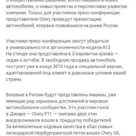
о концептуальных решениях, воплотившихся в новых
CHERY REMOTE
автомобилях, о новых проектах и перспективах развития
компании. Только для участников пресс-конференции
CHERY И СПОРТ
представители Chery проведут презентацию
автомобилей, впервые появившихся на рынке России.
НАШИ МЕРОПРИЯТИЯ
Участники пресс-конференции смогут убедиться
ВИДЕООБЗОРЫ
в универсальности и эргономичности модели А13.
На стенде она представлена в 2 вариантах кузова —
седан и хэтчбэк. В свободную продажу автомобиль
CHERY ДЛЯ ДЕТЕЙ
поступит уже в конце 2010 года в специальной версии,
адаптированной под климат и дорожные условия нашей
страны.
Впервые в России будут представлены машины, уже
имеющие ряд серьезных достижений в мировом
автомобильном сообществе. Это участник гонок
в Дакаре — Chery P11 — экипажи двух этих
внедорожников вошли в тридцатку победителей.
За великолепные ходовые качества в «Зал славы»
легендарной Нюрбургрингской петли вошел Chery G5,