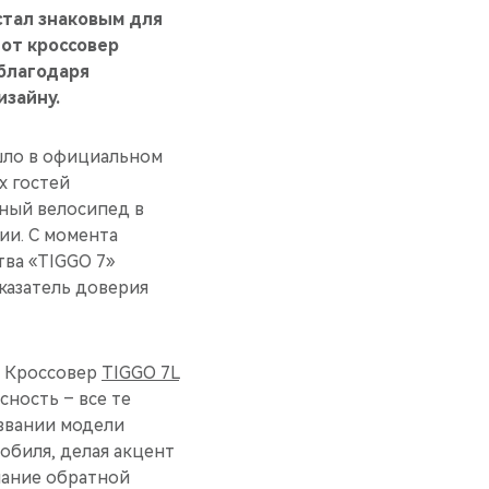
стал знаковым для
тот кроссовер
 благодаря
изайну.
ло в официальном
х гостей
нный велосипед в
ии. С момента
тва «TIGGO 7»
казатель доверия
. Кроссовер
TIGGO 7L
сность – все те
азвании модели
обиля, делая акцент
мание обратной