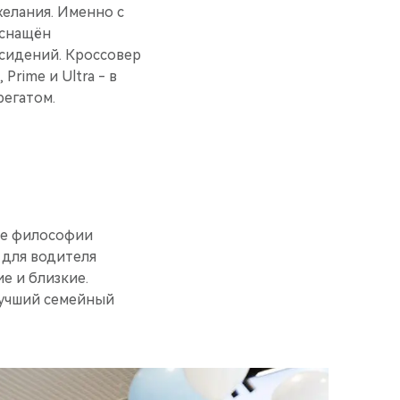
желания. Именно с
оснащён
сидений. Кроссовер
rime и Ultra - в
егатом.
ре философии
 для водителя
е и близкие.
Лучший семейный