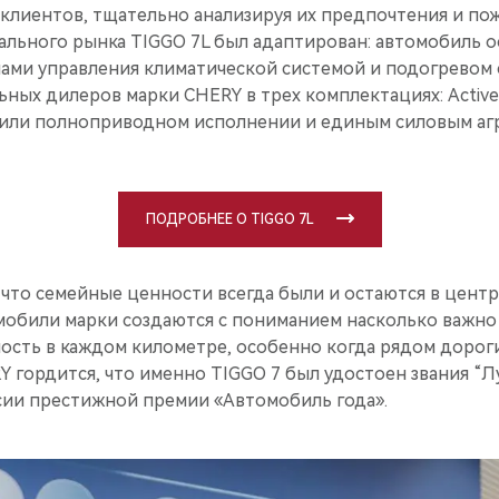
 клиентов, тщательно анализируя их предпочтения и по
кального рынка TIGGO 7L был адаптирован: автомобиль 
ами управления климатической системой и подогревом 
ных дилеров марки CHERY в трех комплектациях: Active, P
ли полноприводном исполнении и единым силовым агр
ПОДРОБНЕЕ О TIGGO 7L
 что семейные ценности всегда были и остаются в цент
мобили марки создаются с пониманием насколько важно
ость в каждом километре, особенно когда рядом дороги
Y гордится, что именно TIGGO 7 был удостоен звания “
сии престижной премии «Автомобиль года».