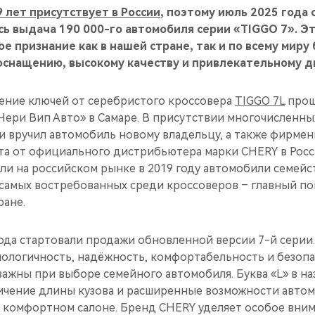
 лет присутствует в России
, поэтому июль 2025 года 
сь выдача 190 000-го автомобиля серии «TIGGO 7». Э
е признание как в нашей стране, так и по всему миру
оснащению, высокому качеству и привлекательному д
ение ключей от серебристого кроссовера
TIGGO 7L
прош
Чери Вип Авто» в Самаре. В присутствии многочисленны
и вручил автомобиль новому владельцу, а также фирме
та от официального дистрибьютера марки CHERY в Росс
ли на российском рынке в 2019 году автомобили семейс
 самых востребованных среди кроссоверов – главный по
ране.
года стартовали продажи обновленной версии 7-й серии
нологичность, надёжность, комфортабельность и безопа
важны при выборе семейного автомобиля. Буква «L» в н
ичение длины кузова и расширенные возможности автом
и комфортном салоне. Бренд CHERY уделяет особое вни