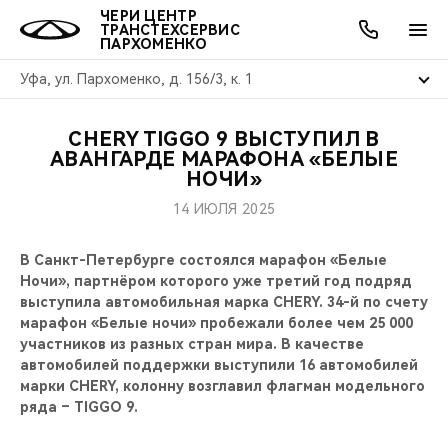
ЧЕРИ ЦЕНТР
ТРАНСТЕХСЕРВИС
ПАРХОМЕНКО
Уфа, ул. Пархоменко, д. 156/3, к. 1
CHERY TIGGO 9 ВЫСТУПИЛ В
ОНЛАЙН СЕРВИСЫ
ПОКУПАТЕЛЯМ
ВЛАДЕЛЬЦАМ
О КОМПАНИИ
МИР CHERY
МОДЕЛИ
АКЦИИ
АВАНГАРДЕ МАРАФОНА «БЕЛЫЕ
НОЧИ»
ВЫБОР И ПОКУПКА
СЕРВИС
АКСЕССУАРЫ
ВЫГОДЫ И АКЦИИ
ВЫБОР И ПОКУПКА
О НАС
ВСЕ МОДЕЛИ
14 ИЮЛЯ 2025
КРЕДИТ И СТРАХОВАНИЕ
ЗАПЧАСТИ И АКСЕССУАРЫ
О БРЕНДЕ
КРЕДИТ
МЫ В СОЦСЕТЯХ
В Санкт-Петербурге состоялся марафон «Белые
КРОССОВЕРЫ
Ночи», партнёром которого уже третий год подряд
ПОДДЕРЖКА
CHERY В СОЦСЕТЯХ
выступила автомобильная марка CHERY. 34-й по счету
СЕДАНЫ
марафон «Белые ночи» пробежали более чем 25 000
участников из разных стран мира. В качестве
CHERY CONNECT
ЛЮДИ CHERY
автомобилей поддержки выступили 16 автомобилей
НОВИНКИ
марки CHERY, колонну возглавил флагман модельного
БЛАГОТВОРИТЕЛЬНОСТЬ
ряда – TIGGO 9.