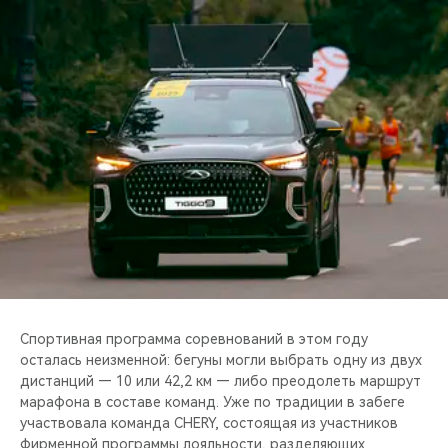
CHERY REMOTE
CHERY И СПОРТ
НАШИ МЕРОПРИЯТИЯ
ВИДЕООБЗОРЫ
CHERY ДЛЯ ДЕТЕЙ
Спортивная программа соревнований в этом году
осталась неизменной: бегуны могли выбрать одну из двух
дистанций — 10 или 42,2 км — либо преодолеть маршрут
марафона в составе команд. Уже по традиции в забеге
участвовала команда CHERY, состоящая из участников
фирменной программы лояльности, разделяющих