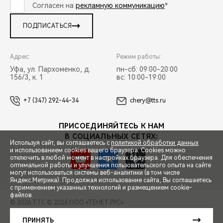
Согласен на
рекламную коммуникацию
*
ПОДПИСАТЬСЯ
Адрес:
Режим работы:
Уфа, ул. Пархоменко, д.
пн-сб: 09:00-20:00
156/3, к. 1
вс: 10:00-19:00
+7 (347) 292-44-34
chery@tts.ru
ПРИСОЕДИНЯЙТЕСЬ К НАМ
В СОЦИАЛЬНЫХ СЕТЯХ:
Используя сайт, вы соглашаетесь с
политикой обработки данных
и использованием cookies вашего браузера. Cookies можно
отключить в любой момент в настройках браузера. Для обеспечения
оптимальной работы и улучшения пользовательского опыта на сайте
могут использоваться системы веб-аналитики (в том числе
СПЕЦПРЕДЛОЖЕНИЯ
Яндекс.Метрика). Продолжая использование сайта, Вы соглашаетесь
с применением указанных технологий и размещением cookie-
файлов.
© 2026 ТТС
© 2026 ООО «ТЕНЕТ РУС»
ЗАПИСЬ НА ТЕСТ-ДРАЙВ
ПРАВОВАЯ ИНФОРМАЦИЯ
КОНТАКТЫ
КЛИЕНТСКАЯ ПОДДЕРЖКА
ПРИНЯТЬ