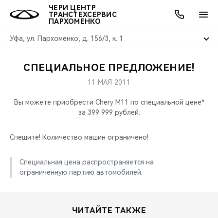
ЧЕРИ ЦЕНТР
ТРАНСТЕХСЕРВИС
ПАРХОМЕНКО
Уфа, ул. Пархоменко, д. 156/3, к. 1
СПЕЦИАЛЬНОЕ ПРЕДЛОЖЕНИЕ!
ОНЛАЙН СЕРВИСЫ
ПОКУПАТЕЛЯМ
ВЛАДЕЛЬЦАМ
О КОМПАНИИ
МИР CHERY
МОДЕЛИ
АКЦИИ
11 МАЯ 2011
ВЫБОР И ПОКУПКА
СЕРВИС
АКСЕССУАРЫ
ВЫГОДЫ И АКЦИИ
ВЫБОР И ПОКУПКА
О НАС
ВСЕ МОДЕЛИ
Вы можете приобрести Chery M11 по специальной цене*
за 399 999 рублей.
КРЕДИТ И СТРАХОВАНИЕ
ЗАПЧАСТИ И АКСЕССУАРЫ
О БРЕНДЕ
КРЕДИТ
МЫ В СОЦСЕТЯХ
КРОССОВЕРЫ
Спешите! Количество машин ограничено!
ПОДДЕРЖКА
CHERY В СОЦСЕТЯХ
СЕДАНЫ
Специальная цена распространяется на
CHERY CONNECT
ЛЮДИ CHERY
ограниченную партию автомобилей.
НОВИНКИ
БЛАГОТВОРИТЕЛЬНОСТЬ
ЧИТАЙТЕ ТАКЖЕ