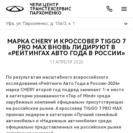
ЧЕРИ ЦЕНТР
ТРАНСТЕХСЕРВИС
ПАРХОМЕНКО
Уфа, ул. Пархоменко, д. 156/3, к. 1
МАРКА CHERY И КРОССОВЕР TIGGO 7
ОНЛАЙН СЕРВИСЫ
ПОКУПАТЕЛЯМ
ВЛАДЕЛЬЦАМ
О КОМПАНИИ
МИР CHERY
МОДЕЛИ
АКЦИИ
PRO MAX ВНОВЬ ЛИДИРУЮТ В
«РЕЙТИНГАХ АВТО ГОДА В РОССИИ»
ВЫБОР И ПОКУПКА
СЕРВИС
АКСЕССУАРЫ
ВЫГОДЫ И АКЦИИ
ВЫБОР И ПОКУПКА
О НАС
ВСЕ МОДЕЛИ
17 АПРЕЛЯ 2025
КРЕДИТ И СТРАХОВАНИЕ
ЗАПЧАСТИ И АКСЕССУАРЫ
О БРЕНДЕ
КРЕДИТ
МЫ В СОЦСЕТЯХ
По результатам масштабного всероссийского
КРОССОВЕРЫ
исследования «Рейтинги Авто Года в России-2024»
ПОДДЕРЖКА
CHERY В СОЦСЕТЯХ
марка CHERY второй год подряд занимает 1-е место
СЕДАНЫ
в категории узнаваемости «Top of Mind» среди
зарубежных компаний официально присутствующих
CHERY CONNECT
ЛЮДИ CHERY
на российском рынке. А кроссовер TIGGO 7 PRO MAX
НОВИНКИ
признан лидером в категории «Лучший семейный
БЛАГОТВОРИТЕЛЬНОСТЬ
автомобиль» и «Надежные автомобили» среди
официально представленных на российском рынке