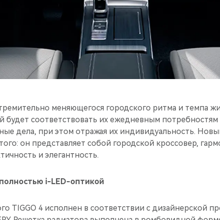
стремительно меняющегося городского ритма и темпа ж
й будет соответствовать их ежедневным потребностям 
ные дела, при этом отражая их индивидуальность. Новы
того: он представляет собой городской кроссовер, гар
ичность и элегантность.
 полностью i-LED-оптикой
го TIGGO 4 исполнен в соответствии с дизайнерской п
RY. Решетка радиатора выполнена в ромбовидной форме