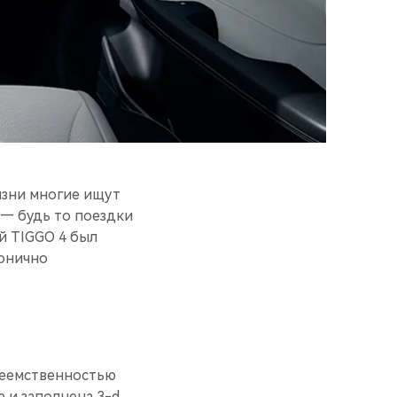
изни многие ищут
— будь то поездки
й TIGGO 4 был
монично
реемственностью
 и заполнена 3-d