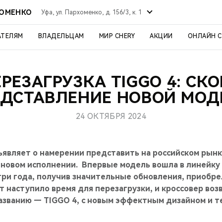
ХОМЕНКО
Уфа, ул. Пархоменко, д. 156/3, к. 1
АТЕЛЯМ
ВЛАДЕЛЬЦАМ
МИР CHERY
АКЦИИ
ОНЛАЙН 
РЕЗАГРУЗКА TIGGO 4: СК
ЕДСТАВЛЕНИЕ НОВОЙ МОД
24 ОКТЯБРЯ 2024
ъявляет о намерении представить на российском рын
 новом исполнении. Впервые модель вошла в линейку 
 три года, получив значительные обновления, приобр
от наступило время для перезагрузки, и кроссовер воз
азванию — TIGGO 4, с новым эффектным дизайном и т