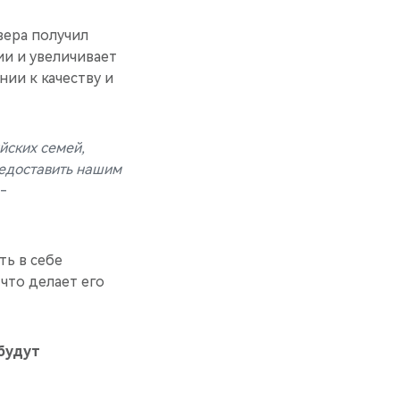
вера получил
и и увеличивает
ии к качеству и
йских семей,
редоставить нашим
 -
ть в себе
что делает его
будут