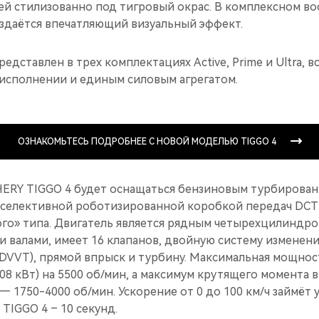
ей стилизованно под тигровый окрас. В комплексном во
оздаётся впечатляющий визуальный эффект.
дставлен в трех комплектациях Active, Prime и Ultra, вс
сполнении и единым силовым агрегатом.
ОЗНАКОМЬТЕСЬ ПОДРОБНЕЕ C НОВОЙ МОДЕЛЬЮ TIGGO 4
ERY TIGGO 4 будет оснащаться бензиновым турбирован
еселективной роботизированной коробкой передач DCT 
го» типа. Двигатель является рядным четырехцилиндро
 валами, имеет 16 клапанов, двойную систему изменени
(DVVT), прямой впрыск и турбину. Максимальная мощнос
(108 кВт) на 5500 об/мин, а максимум крутящего момента 
 1750-4000 об/мин. Ускорение от 0 до 100 км/ч займёт 
TIGGO 4 – 10 секунд.