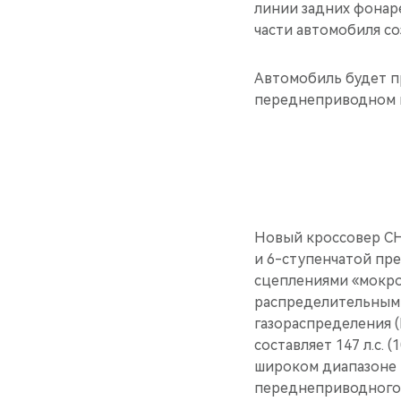
линии задних фонар
части автомобиля с
Автомобиль будет пре
переднеприводном и
Новый кроссовер CH
и 6-ступенчатой пр
сцеплениями «мокро
распределительными
газораспределения 
составляет 147 л.с. 
широком диапазоне —
переднеприводного 