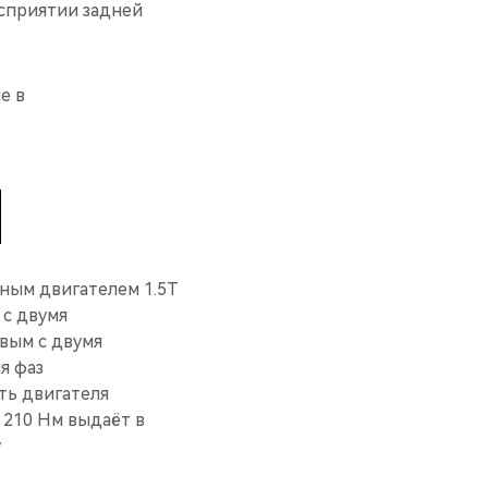
сприятии задней
е в
ным двигателем 1.5T
с двумя
вым с двумя
я фаз
ть двигателя
в 210 Нм выдаёт в
у