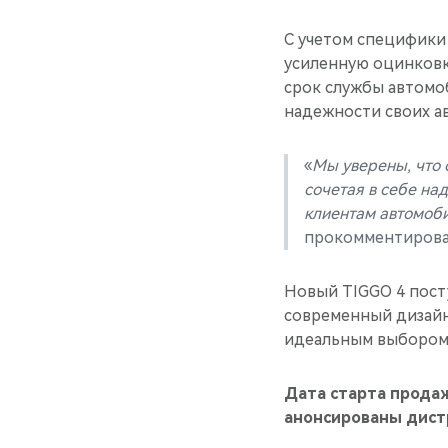
С учетом специфики 
усиленную оцинковк
срок службы автомо
надежности своих а
«
Мы уверены, что 
сочетая в себе на
клиентам автомоби
прокомментирова
Новый TIGGO 4 посту
современный дизайн
идеальным выбором 
Дата старта прода
анонсированы дис