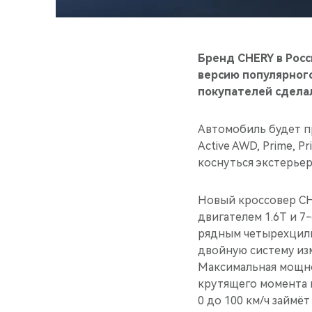
Бренд CHERY в Рос
версию популярного
покупателей сделал
Автомобиль будет п
Active AWD, Prime, 
коснуться экстерьер
Новый кроссовер C
двигателем 1.6T и 7
рядным четырехцили
двойную систему изм
Максимальная мощнос
крутящего момента 
0 до 100 км/ч займё