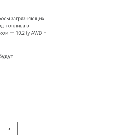
росы загрязняющих
од топлива в
ком — 10.2 (у AWD –
будут