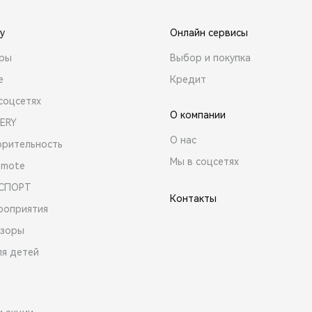
y
Онлайн сервисы
ары
Выбор и покупка
е
Кредит
соцсетях
О компании
ERY
О нас
орительность
Мы в соцсетях
emote
 СПОРТ
Контакты
роприятия
зоры
ля детей