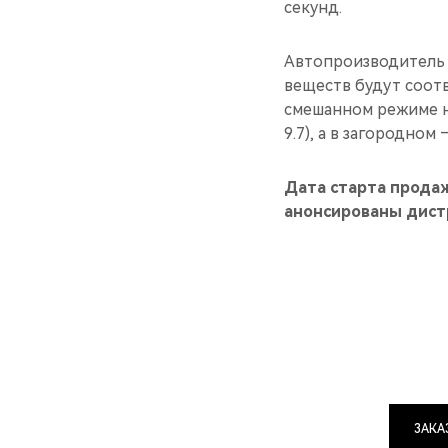
секунд.
Автопроизводитель 
веществ будут соотв
смешанном режиме не
9.7), а в загородном —
Дата старта прода
анонсированы дист
ЗАКА