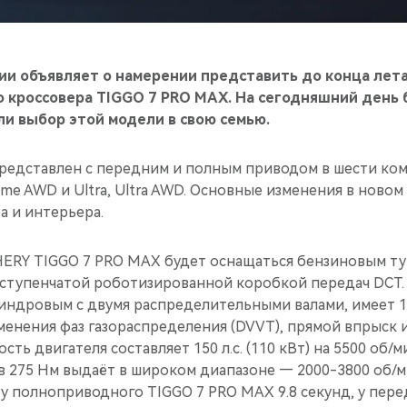
сии объявляет о намерении представить до конца лет
 кроссовера TIGGO 7 PRO MAX. На сегодняшний день 
и выбор этой модели в свою семью.
редставлен с передним и полным приводом в шести комп
Prime AWD и Ultra, Ultra AWD. Основные изменения в ново
а и интерьера.
HERY TIGGO 7 PRO MAX будет оснащаться бензиновым т
-ступенчатой роботизированной коробкой передач DCT.
ндровым с двумя распределительными валами, имеет 1
енения фаз газораспределения (DVVT), прямой впрыск и
ть двигателя составляет 150 л.с. (110 кВт) на 5500 об/м
в 275 Нм выдаёт в широком диапазоне — 2000-3800 об/м
т у полноприводного TIGGO 7 PRO MAX 9.8 секунд, у пер