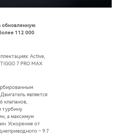
а обновленную
более 112 000
лектациях: Active,
м TIGGO 7 PRO MAX
урбированным
 Двигатель является
6 клапанов,
 турбину.
ин, а максимум
ин. Ускорение от
еднеприводного – 9.7