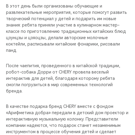
CHERY REMOTE
В этот день были организованы обучающие и
развлекательные мероприятия, которые помогут развить
CHERY И СПОРТ
творческий потенциал у детей и подарить им новые
знания: ребята приняли участие в кулинарном мастер-
классе по приготовлению традиционных китайских блюд
НАШИ МЕРОПРИЯТИЯ
цзунцзы и цзяоцзы, делали авторские молочные
коктейли, расписывали китайские фонарики, рисовали
ВИДЕООБЗОРЫ
панд.
CHERY ДЛЯ ДЕТЕЙ
После чаепития, проведенного в китайской традиции,
робот-собака Дорри от CHERY провела веселый
интерактив для детей, благодаря которому ребята
смогли погрузиться в мир современных технологий
бренда.
В качестве подарка бренд CHERY вместе с фондом
«Арифметика добра» передали в детский дом проектор и
интерактивную музыкальную колонку. Представители
компании надеются, что подарок станет незаменимым
инструментом в процессе обучения детей и сделает