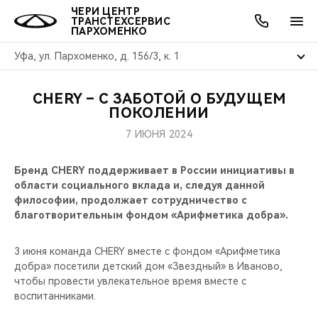
ЧЕРИ ЦЕНТР
ТРАНСТЕХСЕРВИС
ПАРХОМЕНКО
Уфа, ул. Пархоменко, д. 156/3, к. 1
CHERY – С ЗАБОТОЙ О БУДУЩЕМ
ОНЛАЙН СЕРВИСЫ
ПОКУПАТЕЛЯМ
ВЛАДЕЛЬЦАМ
О КОМПАНИИ
МИР CHERY
МОДЕЛИ
АКЦИИ
ПОКОЛЕНИИ
7 ИЮНЯ 2024
ВЫБОР И ПОКУПКА
СЕРВИС
АКСЕССУАРЫ
ВЫГОДЫ И АКЦИИ
ВЫБОР И ПОКУПКА
О НАС
ВСЕ МОДЕЛИ
Бренд CHERY поддерживает в России инициативы в
КРЕДИТ И СТРАХОВАНИЕ
ЗАПЧАСТИ И АКСЕССУАРЫ
О БРЕНДЕ
КРЕДИТ
МЫ В СОЦСЕТЯХ
области социального вклада и, следуя данной
КРОССОВЕРЫ
философии, продолжает сотрудничество с
ПОДДЕРЖКА
CHERY В СОЦСЕТЯХ
благотворительным фондом «Арифметика добра».
СЕДАНЫ
CHERY CONNECT
ЛЮДИ CHERY
3 июня команда CHERY вместе с фондом «Арифметика
добра» посетили детский дом «Звездный» в Иваново,
НОВИНКИ
чтобы провести увлекательное время вместе с
БЛАГОТВОРИТЕЛЬНОСТЬ
воспитанниками.