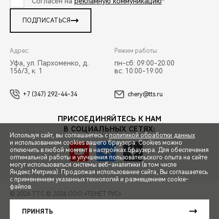
Согласен на
рекламную коммуникацию
*
ПОДПИСАТЬСЯ
Адрес:
Режим работы:
Уфа, ул. Пархоменко, д.
пн-сб: 09:00-20:00
156/3, к. 1
вс: 10:00-19:00
+7 (347) 292-44-34
chery@tts.ru
ПРИСОЕДИНЯЙТЕСЬ К НАМ
В СОЦИАЛЬНЫХ СЕТЯХ:
Используя сайт, вы соглашаетесь с
политикой обработки данных
и использованием cookies вашего браузера. Cookies можно
отключить в любой момент в настройках браузера. Для обеспечения
оптимальной работы и улучшения пользовательского опыта на сайте
могут использоваться системы веб-аналитики (в том числе
СПЕЦПРЕДЛОЖЕНИЯ
Яндекс.Метрика). Продолжая использование сайта, Вы соглашаетесь
с применением указанных технологий и размещением cookie-
файлов.
© 2026 ТТС
© 2026 ООО «ТЕНЕТ РУС»
ЗАПИСЬ НА ТЕСТ-ДРАЙВ
ПРАВОВАЯ ИНФОРМАЦИЯ
КОНТАКТЫ
КЛИЕНТСКАЯ ПОДДЕРЖКА
ПРИНЯТЬ
Сделано в ПЕРКС
РАСЧЕТ КРЕДИТА