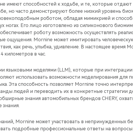
 не имеют способностей к ходьбе, и те, которые отдаю
ьбе, но часто демонстрируют более низкий уровень био
еловекоподобным роботом, обладая мимикрией и спосо
ух ногах. Его лицо изготовлено из силиконового биоми
 обеспечивает роботу возможность осуществлять реали
ые ощущения. Mornine может имитировать человеческую
твия, как речь, улыбка, удивление. В настоящее время M
4 километров в час.
и языковыми моделями (LLM), которые при интеграции
оляют использовать возможности моделирования для п
ыка. Эта способность позволяет Mornine точно интерпр
анды людей и переводить их в конкретные стратегии де
 обширные знания автомобильных брендов CHERY, охва
 знания.
знаний, Mornine может участвовать в непринужденных бе
авать подробные профессиональные ответы на вопросы