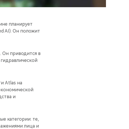
ине планирует
 AI). Он положит
. Он приводится в
 гидравлической
и Atlas на
 экономической
дства и
е категории: те,
ажениями лица и