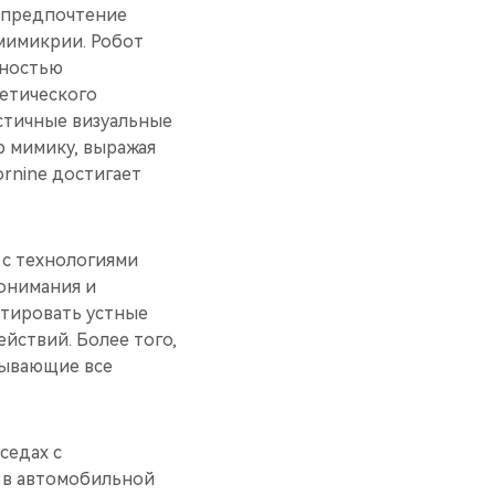
т предпочтение
мимикрии. Робот
бностью
метического
стичные визуальные
 мимику, выражая
ornine достигает
 с технологиями
онимания и
етировать устные
йствий. Более того,
тывающие все
седах с
 в автомобильной