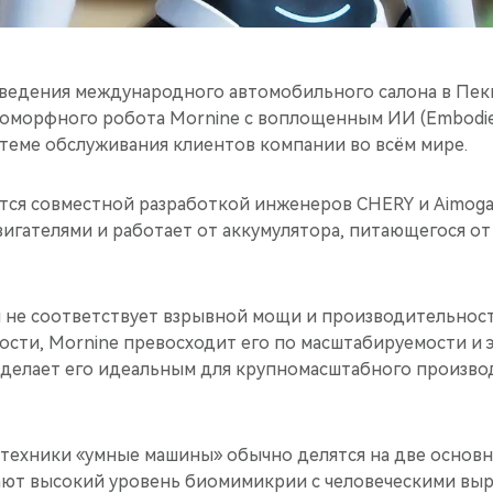
ведения международного автомобильного салона в Пек
оморфного робота Mornine с воплощенным ИИ (Embodied
стеме обслуживания клиентов компании во всём мире.
ется совместной разработкой инженеров CHERY и Aimoga
игателями и работает от аккумулятора, питающегося от
и не соответствует взрывной мощи и производительност
ости, Mornine превосходит его по масштабируемости и
 делает его идеальным для крупномасштабного произво
техники «умные машины» обычно делятся на две основны
ют высокий уровень биомимикрии с человеческими выр