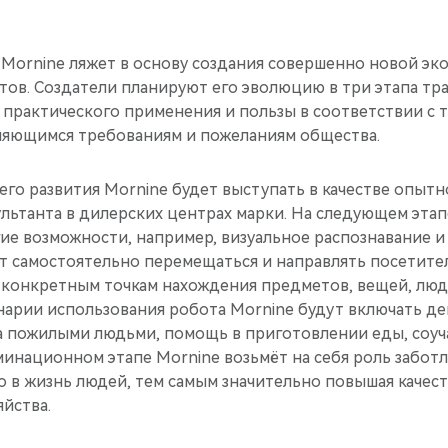
Mornine ляжет в основу создания совершенно новой эк
тов. Создатели планируют его эволюцию в три этапа т
 практического применения и пользы в соответствии с 
яющимся требованиям и пожеланиям общества.
его развития Mornine будет выступать в качестве опыт
ьтанта в дилерских центрах марки. На следующем этапе
ие возможности, например, визуальное распознавание и
ет самостоятельно перемещаться и направлять посетите
к конкретным точкам нахождения предметов, вещей, люд
арии использования робота Mornine будут включать д
за пожилыми людьми, помощь в приготовлении еды, соуч
минационном этапе Mornine возьмёт на себя роль заботл
 в жизнь людей, тем самым значительно повышая качест
яйства.