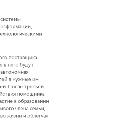
осистемы
рансформации,
технологическими
ного поставщика
 в него будут
 автономная
лей в нужные им
ей. После третьей
ействия помощника
астие в образовании
ивого члена семьи,
во жизни и облегчая