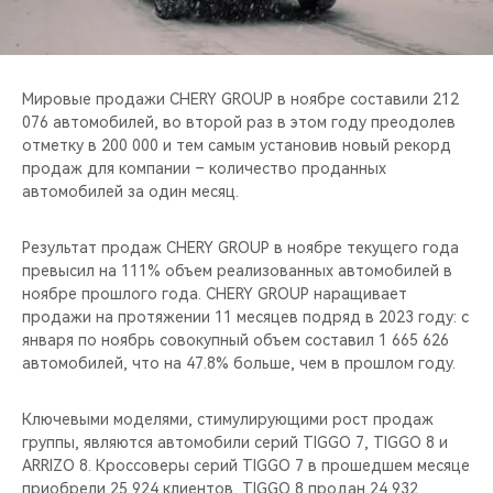
CHERY REMOTE
CHERY И СПОРТ
Мировые продажи CHERY GROUP в ноябре составили 212
НАШИ МЕРОПРИЯТИЯ
076 автомобилей, во второй раз в этом году преодолев
отметку в 200 000 и тем самым установив новый рекорд
продаж для компании – количество проданных
ВИДЕООБЗОРЫ
автомобилей за один месяц.
CHERY ДЛЯ ДЕТЕЙ
Результат продаж CHERY GROUP в ноябре текущего года
превысил на 111% объем реализованных автомобилей в
ноябре прошлого года. CHERY GROUP наращивает
продажи на протяжении 11 месяцев подряд в 2023 году: с
января по ноябрь совокупный объем составил 1 665 626
автомобилей, что на 47.8% больше, чем в прошлом году.
Ключевыми моделями, стимулирующими рост продаж
группы, являются автомобили серий TIGGO 7, TIGGO 8 и
ARRIZO 8. Кроссоверы серий TIGGO 7 в прошедшем месяце
приобрели 25 924 клиентов, TIGGO 8 продан 24 932