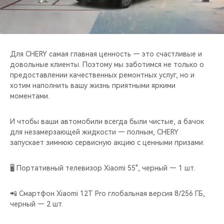
CHERY REMOTE
CHERY И СПОРТ
НАШИ МЕРОПРИЯТИЯ
Для CHERY самая главная ценность — это счастливые и
довольные клиенты. Поэтому мы заботимся не только о
предоставлении качественных ремонтных услуг, но и
ВИДЕООБЗОРЫ
хотим наполнить вашу жизнь приятными яркими
моментами.
CHERY ДЛЯ ДЕТЕЙ
И чтобы ваши автомобили всегда были чистые, а бачок
для незамерзающей жидкости — полным, CHERY
запускает зимнюю сервисную акцию с ценными призами:
🖥 Портативный телевизор Xiaomi 55", черный — 1 шт.
📲 Смартфон Xiaomi 12T Pro глобальная версия 8/256 ГБ,
черный — 2 шт.