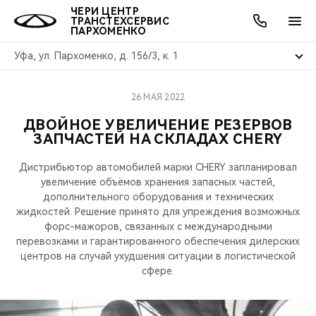
ЧЕРИ ЦЕНТР
ТРАНСТЕХСЕРВИС
ПАРХОМЕНКО
Уфа, ул. Пархоменко, д. 156/3, к. 1
26 МАЯ 2022
ОНЛАЙН СЕРВИСЫ
ПОКУПАТЕЛЯМ
ВЛАДЕЛЬЦАМ
О КОМПАНИИ
МИР CHERY
МОДЕЛИ
АКЦИИ
ДВОЙНОЕ УВЕЛИЧЕНИЕ РЕЗЕРВОВ
ЗАПЧАСТЕЙ НА СКЛАДАХ CHERY
ВЫБОР И ПОКУПКА
СЕРВИС
АКСЕССУАРЫ
ВЫГОДЫ И АКЦИИ
ВЫБОР И ПОКУПКА
О НАС
ВСЕ МОДЕЛИ
Дистрибьютор автомобилей марки CHERY запланировал
КРЕДИТ И СТРАХОВАНИЕ
ЗАПЧАСТИ И АКСЕССУАРЫ
О БРЕНДЕ
КРЕДИТ
МЫ В СОЦСЕТЯХ
увеличение объёмов хранения запасных частей,
КРОССОВЕРЫ
дополнительного оборудования и технических
ПОДДЕРЖКА
CHERY В СОЦСЕТЯХ
жидкостей. Решение принято для упреждения возможных
форс-мажоров, связанных с международными
СЕДАНЫ
перевозками и гарантированного обеспечения дилерских
CHERY CONNECT
ЛЮДИ CHERY
центров на случай ухудшения ситуации в логистической
НОВИНКИ
сфере.
БЛАГОТВОРИТЕЛЬНОСТЬ