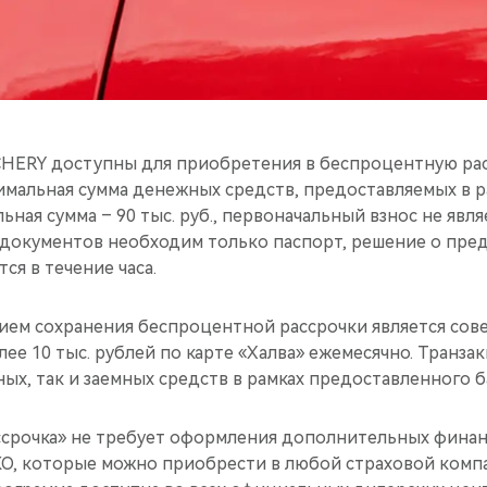
HERY доступны для приобретения в беспроцентную расс
имальная сумма денежных средств, предоставляемых в р
льная сумма – 90 тыс. руб., первоначальный взнос не явл
документов необходим только паспорт, решение о пре
ся в течение часа.
ием сохранения беспроцентной рассрочки является сов
лее 10 тыс. рублей по карте «Халва» ежемесячно. Транз
нных, так и заемных средств в рамках предоставленного 
срочка» не требует оформления дополнительных финан
О, которые можно приобрести в любой страховой комп