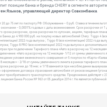
пит позиции банка и бренда CHERY в сегменте авторите
ем Языков, управляющий директор Совкомбанка
.
 20 до 75 лет по паспорту РФ. Обслуживание – 0 руб. Ставка в течение льго
 окончании - 0,0001% годовых с даты возникновения. Срок рассрочки от 1 д
го срока рассрочки, срока рассрочки по купонам, акциям, тарифным планам
ю Банка до 4 900 000 руб. на покупку новых автомобилей Chery: Tiggo 4 (в
омплектации) 2022 года выпуска ; Tiggo 8 (все комплектации) 2022 года вып
ыпуска; Tiggo 8 PRO (все комплектации) 2022 года выпуска и дополнительн
трах при подключении Тарифного плана «Авто в рассрочку на 12 месяцев»» 
одключение: «Авто в рассрочку на 12 месяцев- 1/12 от суммы увеличенного
блюдении условия ежемесячного совершения от 5 покупок по «Карта «Халва
 18 месяцев » - 2/18 от суммы увеличенного лимита в рамках тарифного плана
 срока рассрочки до 18 мес. и 1/18 взимается при несоблюдении вышеуказа
формление договора страхования автомобиля от рисков хищения (угона),
алог приобретаемого транспортного средства. Предложение действует c 23
лицензия Банка России № 963 от 05 декабря 2014 г. Не является публичной