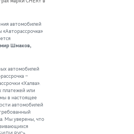
трах марки CHERY в
ения автомобилей
ы «Авторассрочка»
яется
мир Шмаков,
вых автомобилей
рассрочка –
ссрочки «Халва».
х платежей или
ммы в настоящее
мости автомобилей
стребованный
. Мы уверены, что
звивающихся
БИЛИ РУС»,