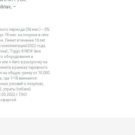
йла», –
тного периода (36 мес.) - 0%
о 18 мес. на покупки в сети
. Лимит в течение 10 лет
се комплектации)2022 года
уска); Tiggo 8 NEW (все
ого оборудования в
или « Авто в рассрочку на
 лимита в рамках тарифного
» на общую сумму от 10 000
, где 1/18 взимается
нных условий о покупках.
 утраты (гибели).
.03.2022 г. ПАО
 офертой.