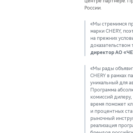
центре партнере. П
России.
«Мы стремимся п
марки CHERY, поэ
на прежних услов
доказательством 
директор АО «Ч
«Мы рады объявит
CHERY в рамках п
уникальный для а
Программа абсолю
комиссий дилеру,
время поможет кл
и процентных ста
рыночный инструм
реализация прогр
брендов российс