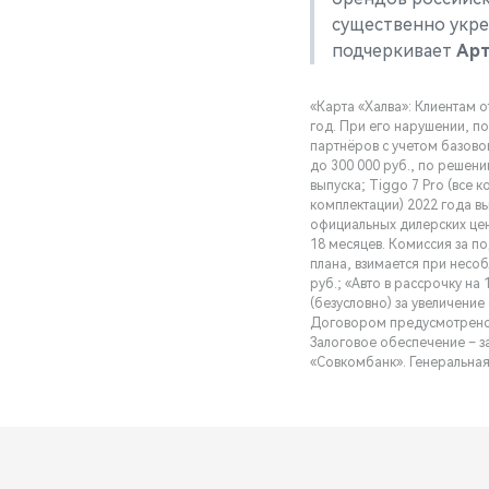
существенно укре
подчеркивает
Арт
«Карта «Халва»: Клиентам от
год. При его нарушении, по
партнёров с учетом базово
до 300 000 руб., по решени
выпуска; Tiggo 7 Pro (все к
комплектации) 2022 года в
официальных дилерских цен
18 месяцев. Комиссия за п
плана, взимается при несо
руб.; «Авто в рассрочку на
(безусловно) за увеличение
Договором предусмотрено о
Залоговое обеспечение – з
«Совкомбанк». Генеральная 