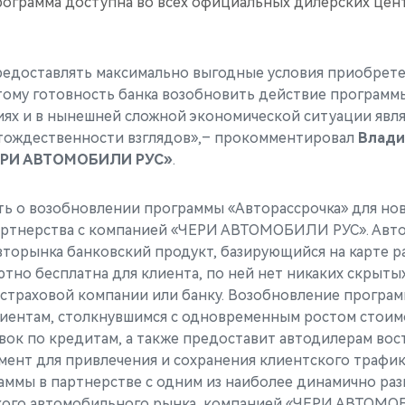
рограмма доступна во всех официальных дилерских цен
редоставлять максимально выгодные условия приобрет
тому готовность банка возобновить действие программ
иях и в нынешней сложной экономической ситуации явл
тождественности взглядов»,– прокомментировал
Влади
ЕРИ АВТОМОБИЛИ РУС»
.
ь о возобновлении программы «Авторассрочка» для но
артнерства с компанией «ЧЕРИ АВТОМОБИЛИ РУС». Авто
вторынка банковский продукт, базирующийся на карте ра
тно бесплатна для клиента, по ней нет никаких скрыты
 страховой компании или банку. Возобновление програ
иентам, столкнувшимся с одновременным ростом стои
вок по кредитам, а также предоставит автодилерам во
ент для привлечения и сохранения клиентского трафика
аммы в партнерстве с одним из наиболее динамично ра
кого автомобильного рынка, компанией «ЧЕРИ АВТОМО