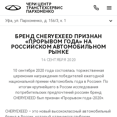
ЧЕРИ ЦЕНТР
ТРАНСТЕХСЕРВИС
ПАРХОМЕНКО
Уфа, ул. Пархоменко, д. 156/3, к. 1
БРЕНД CHERYEXEED ПРИЗНАН
ОНЛАЙН СЕРВИСЫ
ПОКУПАТЕЛЯМ
ВЛАДЕЛЬЦАМ
О КОМПАНИИ
МИР CHERY
МОДЕЛИ
АКЦИИ
«ПРОРЫВОМ ГОДА» НА
РОССИЙСКОМ АВТОМОБИЛЬНОМ
РЫНКЕ
ВЫБОР И ПОКУПКА
СЕРВИС
АКСЕССУАРЫ
ВЫГОДЫ И АКЦИИ
ВЫБОР И ПОКУПКА
О НАС
ВСЕ МОДЕЛИ
14 СЕНТЯБРЯ 2020
КРЕДИТ И СТРАХОВАНИЕ
ЗАПЧАСТИ И АКСЕССУАРЫ
О БРЕНДЕ
КРЕДИТ
МЫ В СОЦСЕТЯХ
КРОССОВЕРЫ
10 сентября 2020 года состоялась торжественная
церемония награждения победителей ежегодной
ПОДДЕРЖКА
CHERY В СОЦСЕТЯХ
национальной премии «Автомобиль года в России». По
СЕДАНЫ
итогам крупнейшего в России исследования
CHERY CONNECT
ЛЮДИ CHERY
потребительских предпочтений россиян бренд
CHERYEXEED был признан «Прорывом года-2020».
НОВИНКИ
БЛАГОТВОРИТЕЛЬНОСТЬ
CHERYEXEED – это новый высококлассный автомобильный
бренд в России, который отличается глубоким