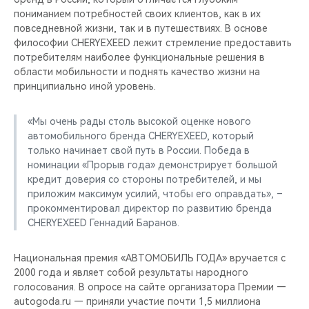
CHERY REMOTE
пониманием потребностей своих клиентов, как в их
повседневной жизни, так и в путешествиях. В основе
CHERY И СПОРТ
философии CHERYEXEED лежит стремление предоставить
потребителям наиболее функциональные решения в
области мобильности и поднять качество жизни на
НАШИ МЕРОПРИЯТИЯ
принципиально иной уровень.
ВИДЕООБЗОРЫ
«Мы очень рады столь высокой оценке нового
автомобильного бренда CHERYEXEED, который
CHERY ДЛЯ ДЕТЕЙ
только начинает свой путь в России. Победа в
номинации «Прорыв года» демонстрирует большой
кредит доверия со стороны потребителей, и мы
приложим максимум усилий, чтобы его оправдать», –
прокомментировал директор по развитию бренда
CHERYEXEED Геннадий Баранов.
Национальная премия «АВТОМОБИЛЬ ГОДА» вручается с
2000 года и являет собой результаты народного
голосования. В опросе на сайте организатора Премии —
autogoda.ru — приняли участие почти 1,5 миллиона