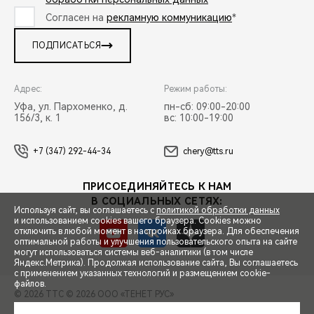
Согласен на
рекламную коммуникацию
*
ПОДПИСАТЬСЯ
Адрес:
Режим работы:
Уфа, ул. Пархоменко, д.
пн-сб: 09:00-20:00
156/3, к. 1
вс: 10:00-19:00
+7 (347) 292-44-34
chery@tts.ru
ПРИСОЕДИНЯЙТЕСЬ К НАМ
В СОЦИАЛЬНЫХ СЕТЯХ:
Используя сайт, вы соглашаетесь с
политикой обработки данных
и использованием cookies вашего браузера. Cookies можно
отключить в любой момент в настройках браузера. Для обеспечения
оптимальной работы и улучшения пользовательского опыта на сайте
могут использоваться системы веб-аналитики (в том числе
СПЕЦПРЕДЛОЖЕНИЯ
Яндекс.Метрика). Продолжая использование сайта, Вы соглашаетесь
с применением указанных технологий и размещением cookie-
файлов.
© 2026 ТТС
© 2026 ООО «ТЕНЕТ РУС»
ЗАПИСЬ НА ТЕСТ-ДРАЙВ
ПРАВОВАЯ ИНФОРМАЦИЯ
КОНТАКТЫ
КЛИЕНТСКАЯ ПОДДЕРЖКА