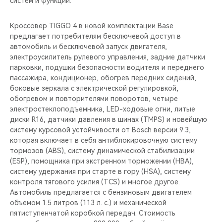
систем и функций.
CHERY REMOTE
Кроссовер TIGGO 4 в новой комплектации Base
CHERY И СПОРТ
предлагает потребителям бесключевой доступ в
автомобиль и бесключевой запуск двигателя,
НАШИ МЕРОПРИЯТИЯ
электроусилитель рулевого управления, задние датчики
парковки, подушки безопасности водителя и переднего
ВИДЕООБЗОРЫ
пассажира, кондиционер, обогрев передних сидений,
боковые зеркала с электрической регулировкой,
обогревом и повторителями поворотов, четыре
CHERY ДЛЯ ДЕТЕЙ
электростеклоподъемника, LED-ходовые огни, литые
диски R16, датчики давления в шинах (TMPS) и новейшую
систему курсовой устойчивости от Bosch версии 9.3,
которая включает в себя антиблокировочную систему
тормозов (ABS), систему динамической стабилизации
(ESP), помощника при экстренном торможении (HBA),
систему удержания при старте в гору (HSA), систему
контроля тягового усилия (TCS) и многое другое.
Автомобиль предлагается с бензиновым двигателем
объемом 1.5 литров (113 л. с.) и механической
пятиступенчатой коробкой передач. Стоимость