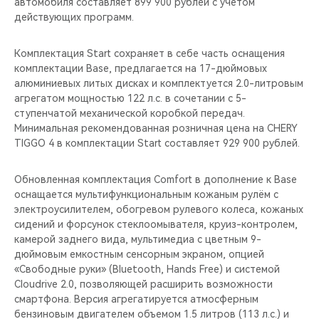
автомобиля составляет 899 900 рублей с учётом
действующих программ.
Комплектация Start сохраняет в себе часть оснащения
комплектации Base, предлагается на 17-дюймовых
алюминиевых литых дисках и комплектуется 2.0-литровым
агрегатом мощностью 122 л.с. в сочетании с 5-
ступенчатой механической коробкой передач.
Минимальная рекомендованная розничная цена на CHERY
TIGGO 4 в комплектации Start составляет 929 900 рублей.
Обновленная комплектация Comfort в дополнение к Base
оснащается мультифункциональным кожаным рулём c
электроусилителем, обогревом рулевого колеса, кожаных
сидений и форсунок стеклоомывателя, круиз-контролем,
камерой заднего вида, мультимедиа с цветным 9-
дюймовым емкостным сенсорным экраном, опцией
«Свободные руки» (Bluetooth, Hands Free) и системой
Cloudrive 2.0, позволяющей расширить возможности
смартфона. Версия агрегатируется атмосферным
бензиновым двигателем объемом 1.5 литров (113 л.с.) и