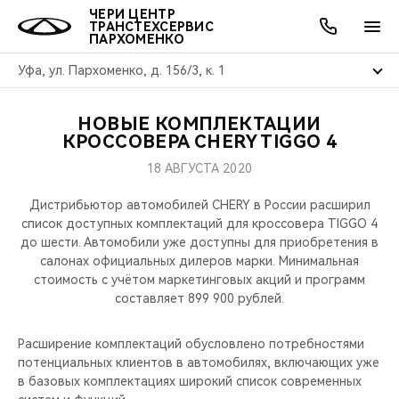
ЧЕРИ ЦЕНТР
ТРАНСТЕХСЕРВИС
ПАРХОМЕНКО
Уфа, ул. Пархоменко, д. 156/3, к. 1
НОВЫЕ КОМПЛЕКТАЦИИ
ОНЛАЙН СЕРВИСЫ
ПОКУПАТЕЛЯМ
ВЛАДЕЛЬЦАМ
О КОМПАНИИ
МИР CHERY
МОДЕЛИ
АКЦИИ
КРОССОВЕРА CHERY TIGGO 4
18 АВГУСТА 2020
ВЫБОР И ПОКУПКА
СЕРВИС
АКСЕССУАРЫ
ВЫГОДЫ И АКЦИИ
ВЫБОР И ПОКУПКА
О НАС
ВСЕ МОДЕЛИ
Дистрибьютор автомобилей CHERY в России расширил
КРЕДИТ И СТРАХОВАНИЕ
ЗАПЧАСТИ И АКСЕССУАРЫ
О БРЕНДЕ
КРЕДИТ
МЫ В СОЦСЕТЯХ
список доступных комплектаций для кроссовера TIGGO 4
КРОССОВЕРЫ
до шести. Автомобили уже доступны для приобретения в
салонах официальных дилеров марки. Минимальная
ПОДДЕРЖКА
CHERY В СОЦСЕТЯХ
стоимость с учётом маркетинговых акций и программ
СЕДАНЫ
составляет 899 900 рублей.
CHERY CONNECT
ЛЮДИ CHERY
НОВИНКИ
Расширение комплектаций обусловлено потребностями
БЛАГОТВОРИТЕЛЬНОСТЬ
потенциальных клиентов в автомобилях, включающих уже
в базовых комплектациях широкий список современных