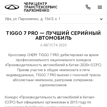
ЧЕРИ ЦЕНТР
ТРАНСТЕХСЕРВИС
ПАРХОМЕНКО
Уфа, ул. Пархоменко, д. 156/3, к. 1
TIGGO 7 PRO — ЛУЧШИЙ СЕРИЙНЫЙ
ОНЛАЙН СЕРВИСЫ
ПОКУПАТЕЛЯМ
ВЛАДЕЛЬЦАМ
О КОМПАНИИ
МИР CHERY
МОДЕЛИ
АКЦИИ
АВТОМОБИЛЬ
6 АВГУСТА 2020
ВЫБОР И ПОКУПКА
СЕРВИС
АКСЕССУАРЫ
ВЫГОДЫ И АКЦИИ
ВЫБОР И ПОКУПКА
О НАС
ВСЕ МОДЕЛИ
Кроссовер CHERY TIGGO 7 PRO дебютировал на арене
КРЕДИТ И СТРАХОВАНИЕ
ЗАПЧАСТИ И АКСЕССУАРЫ
О БРЕНДЕ
КРЕДИТ
МЫ В СОЦСЕТЯХ
профессионального национального конкурса
КРОССОВЕРЫ
«Производительность автомобилей в Китае-2020» (CCPC).
Приняв участие в общем чемпионате и пяти
ПОДДЕРЖКА
CHERY В СОЦСЕТЯХ
индивидуальных, TIGGO 7 PRO выехал с гоночной трассы
СЕДАНЫ
абсолютным чемпионом, разгромив соперников-
CHERY CONNECT
ЛЮДИ CHERY
одноклассников.
НОВИНКИ
БЛАГОТВОРИТЕЛЬНОСТЬ
Конкурс «Производительность автомобилей в Китае»
(CCPC) был официально организован в 2015 году по