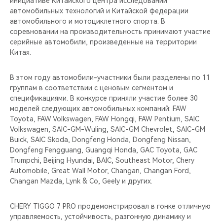
инициативе Китайского центра исследований
CHERY REMOTE
автомобильных технологий и Китайской федерации
автомобильного и мотоциклетного спорта. В
CHERY И СПОРТ
соревновании на производительность принимают участие
серийные автомобили, произведенные на территории
НАШИ МЕРОПРИЯТИЯ
Китая.
ВИДЕООБЗОРЫ
В этом году автомобили-участники были разделены по 11
группам в соответствии с ценовым сегментом и
спецификациями. В конкурсе приняли участие более 30
CHERY ДЛЯ ДЕТЕЙ
моделей следующих автомобильных компаний: FAW
Toyota, FAW Volkswagen, FAW Hongqi, FAW Pentium, SAIC
Volkswagen, SAIC-GM-Wuling, SAIC-GM Chevrolet, SAIC-GM
Buick, SAIC Skoda, Dongfeng Honda, Dongfeng Nissan,
Dongfeng Fengguang, Guangqi Honda, GAC Toyota, GAC
Trumpchi, Beijing Hyundai, BAIC, Southeast Motor, Chery
Automobile, Great Wall Motor, Changan, Changan Ford,
Changan Mazda, Lynk & Co, Geely и других.
СHERY TIGGO 7 PRO продемонстрировал в гонке отличную
управляемость, устойчивость, разгонную динамику и