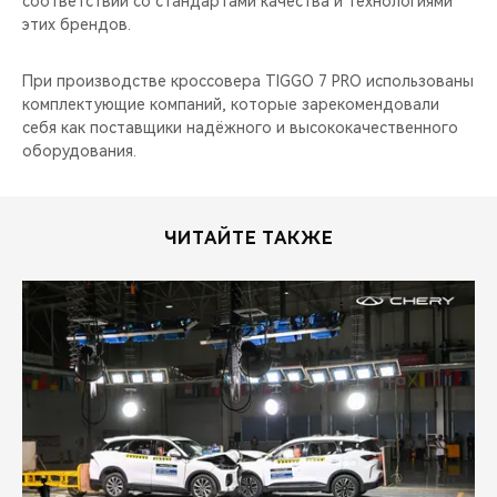
соответствии со стандартами качества и технологиями
CHERY REMOTE
этих брендов.
CHERY И СПОРТ
При производстве кроссовера TIGGO 7 PRO использованы
комплектующие компаний, которые зарекомендовали
НАШИ МЕРОПРИЯТИЯ
себя как поставщики надёжного и высококачественного
оборудования.
ВИДЕООБЗОРЫ
CHERY ДЛЯ ДЕТЕЙ
ЧИТАЙТЕ ТАКЖЕ