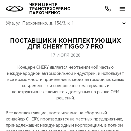
ЧЕРИ ЦЕНТР
ТРАНСТЕХСЕРВИС
ПАРХОМЕНКО
Уфа, ул. Пархоменко, д. 156/3, к. 1
ПОСТАВЩИКИ КОМПЛЕКТУЮЩИХ
ОНЛАЙН СЕРВИСЫ
ПОКУПАТЕЛЯМ
ВЛАДЕЛЬЦАМ
О КОМПАНИИ
МИР CHERY
МОДЕЛИ
АКЦИИ
ДЛЯ CHERY TIGGO 7 PRO
17 ИЮЛЯ 2020
ВЫБОР И ПОКУПКА
СЕРВИС
АКСЕССУАРЫ
ВЫГОДЫ И АКЦИИ
ВЫБОР И ПОКУПКА
О НАС
ВСЕ МОДЕЛИ
Концерн CHERY является неотъемлемой частью
КРЕДИТ И СТРАХОВАНИЕ
ЗАПЧАСТИ И АКСЕССУАРЫ
О БРЕНДЕ
КРЕДИТ
МЫ В СОЦСЕТЯХ
международной автомобильной индустрии, и использует
КРОССОВЕРЫ
все возможности применения в своих автомобилях самых
современных и совершенных материалов и
ПОДДЕРЖКА
CHERY В СОЦСЕТЯХ
конструктивных элементов доступных на рынке OEM
СЕДАНЫ
решений.
CHERY CONNECT
ЛЮДИ CHERY
НОВИНКИ
Все комплектующие, поставляемые на сборочный
БЛАГОТВОРИТЕЛЬНОСТЬ
конвейер CHERY, производятся на местных предприятиях,
принадлежащих международным корпорациям, в полном