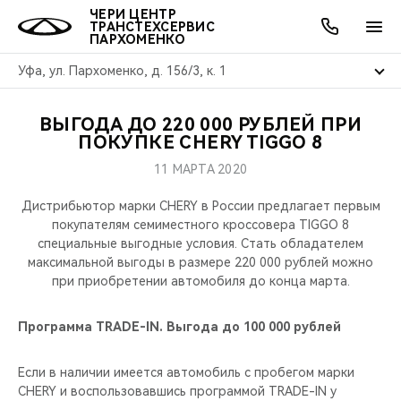
ЧЕРИ ЦЕНТР
ТРАНСТЕХСЕРВИС
ПАРХОМЕНКО
Уфа, ул. Пархоменко, д. 156/3, к. 1
ВЫГОДА ДО 220 000 РУБЛЕЙ ПРИ
ОНЛАЙН СЕРВИСЫ
ПОКУПАТЕЛЯМ
ВЛАДЕЛЬЦАМ
О КОМПАНИИ
МИР CHERY
МОДЕЛИ
АКЦИИ
ПОКУПКЕ CHERY TIGGO 8
11 МАРТА 2020
ВЫБОР И ПОКУПКА
СЕРВИС
АКСЕССУАРЫ
ВЫГОДЫ И АКЦИИ
ВЫБОР И ПОКУПКА
О НАС
ВСЕ МОДЕЛИ
Дистрибьютор марки CHERY в России предлагает первым
КРЕДИТ И СТРАХОВАНИЕ
ЗАПЧАСТИ И АКСЕССУАРЫ
О БРЕНДЕ
КРЕДИТ
МЫ В СОЦСЕТЯХ
покупателям семиместного кроссовера TIGGO 8
КРОССОВЕРЫ
специальные выгодные условия. Стать обладателем
максимальной выгоды в размере 220 000 рублей можно
ПОДДЕРЖКА
CHERY В СОЦСЕТЯХ
при приобретении автомобиля до конца марта.
СЕДАНЫ
CHERY CONNECT
ЛЮДИ CHERY
Программа TRADE-IN. Выгода до 100 000 рублей
НОВИНКИ
БЛАГОТВОРИТЕЛЬНОСТЬ
Если в наличии имеется автомобиль с пробегом марки
CHERY и воспользовавшись программой TRADE-IN у