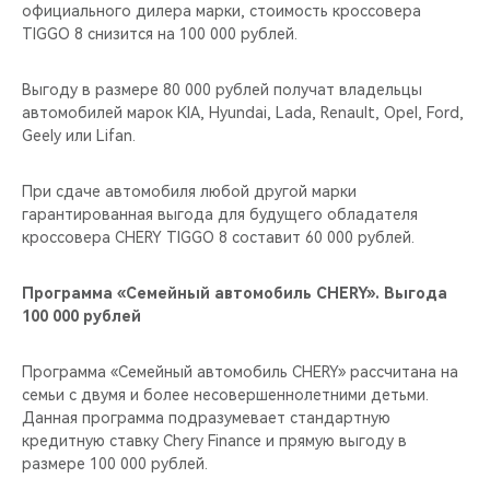
CHERY REMOTE
официального дилера марки, стоимость кроссовера
TIGGO 8 снизится на 100 000 рублей.
CHERY И СПОРТ
Выгоду в размере 80 000 рублей получат владельцы
автомобилей марок KIA, Hyundai, Lada, Renault, Opel, Ford,
НАШИ МЕРОПРИЯТИЯ
Geely или Lifan.
ВИДЕООБЗОРЫ
При сдаче автомобиля любой другой марки
гарантированная выгода для будущего обладателя
CHERY ДЛЯ ДЕТЕЙ
кроссовера CHERY TIGGO 8 составит 60 000 рублей.
Программа «Семейный автомобиль CHERY». Выгода
100 000 рублей
Программа «Семейный автомобиль CHERY» рассчитана на
семьи с двумя и более несовершеннолетними детьми.
Данная программа подразумевает стандартную
кредитную ставку Chery Finance и прямую выгоду в
размере 100 000 рублей.