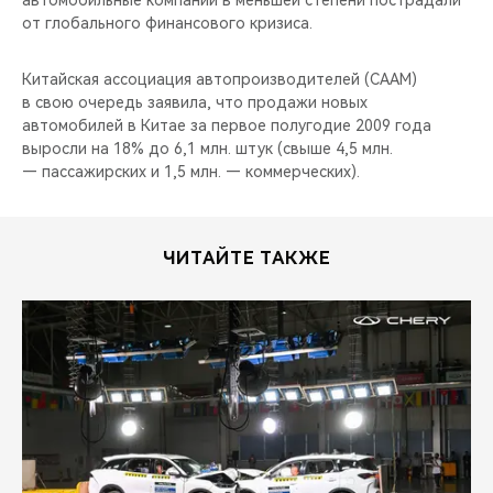
автомобильные компании в меньшей степени пострадали
CHERY REMOTE
от глобального финансового кризиса.
CHERY И СПОРТ
Китайская ассоциация автопроизводителей (CAAM)
в свою очередь заявила, что продажи новых
НАШИ МЕРОПРИЯТИЯ
автомобилей в Китае за первое полугодие 2009 года
выросли на 18% до 6,1 млн. штук (свыше 4,5 млн.
ВИДЕООБЗОРЫ
— пассажирских и 1,5 млн. — коммерческих).
CHERY ДЛЯ ДЕТЕЙ
ЧИТАЙТЕ ТАКЖЕ