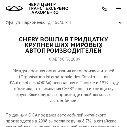
ЧЕРИ ЦЕНТР
ТРАНСТЕХСЕРВИС
ПАРХОМЕНКО
Уфа, ул. Пархоменко, д. 156/3, к. 1
CHERY ВОШЛА В ТРИДЦАТКУ
ОНЛАЙН СЕРВИСЫ
ПОКУПАТЕЛЯМ
ВЛАДЕЛЬЦАМ
О КОМПАНИИ
МИР CHERY
МОДЕЛИ
АКЦИИ
КРУПНЕЙШИХ МИРОВЫХ
АВТОПРОИЗВОДИТЕЛЕЙ
ВЫБОР И ПОКУПКА
СЕРВИС
АКСЕССУАРЫ
ВЫГОДЫ И АКЦИИ
ВЫБОР И ПОКУПКА
О НАС
ВСЕ МОДЕЛИ
10 АВГУСТА 2009
КРЕДИТ И СТРАХОВАНИЕ
ЗАПЧАСТИ И АКСЕССУАРЫ
О БРЕНДЕ
КРЕДИТ
МЫ В СОЦСЕТЯХ
Международная организация автопроизводителей
КРОССОВЕРЫ
(Organisation Internationale des Constructeurs
d’Automobiles «OICA») основанная в Париже в 1919 году
ПОДДЕРЖКА
CHERY В СОЦСЕТЯХ
объявила, что компания CHERY вошла в тридцатку
СЕДАНЫ
крупнейших мировых производителей легковых
CHERY CONNECT
ЛЮДИ CHERY
автомобилей.
НОВИНКИ
БЛАГОТВОРИТЕЛЬНОСТЬ
По данным OICA продажи автомобилей китайского
производства в 2008 выросли году на 6,7%, а китайские