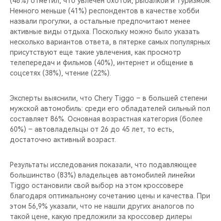
(46%) отметил, что увлечён охотой, рыбалкой и туризмом.
CHERY REMOTE
Немного меньше (41%) респондентов в качестве хобби
назвали прогулки, а остальные предпочитают менее
CHERY И СПОРТ
активные виды отдыха. Поскольку можно было указать
несколько вариантов ответа, в пятерке самых популярных
НАШИ МЕРОПРИЯТИЯ
присутствуют еще такие увлечения, как просмотр
телепередач и фильмов (40%), интернет и общение в
соцсетях (38%), чтение (22%).
ВИДЕООБЗОРЫ
Эксперты выяснили, что Chery Tiggo – в большей степени
CHERY ДЛЯ ДЕТЕЙ
мужской автомобиль: среди его обладателей сильный пол
составляет 86%. Основная возрастная категория (более
60%) – автовладельцы от 26 до 45 лет, то есть,
достаточно активный возраст.
Результаты исследования показали, что подавляющее
большинство (83%) владельцев автомобилей линейки
Tiggo остановили свой выбор на этом кроссовере
благодаря оптимальному сочетанию цены и качества. При
этом 56,9% указали, что не нашли других аналогов по
такой цене, какую предложили за кроссовер дилеры