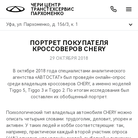
ЧЕРИ ЦЕНТР
ТРАНСТЕХСЕРВИС
ПАРХОМЕНКО
Уфа, ул. Пархоменко, д. 156/3, к. 1
ПОРТРЕТ ПОКУПАТЕЛЯ
ОНЛАЙН СЕРВИСЫ
ПОКУПАТЕЛЯМ
ВЛАДЕЛЬЦАМ
О КОМПАНИИ
МИР CHERY
МОДЕЛИ
АКЦИИ
КРОССОВЕРОВ CHERY
29 ОКТЯБРЯ 2018
ВЫБОР И ПОКУПКА
СЕРВИС
АКСЕССУАРЫ
ВЫГОДЫ И АКЦИИ
ВЫБОР И ПОКУПКА
О НАС
ВСЕ МОДЕЛИ
В октябре 2018 года специалистами аналитического
КРЕДИТ И СТРАХОВАНИЕ
ЗАПЧАСТИ И АКСЕССУАРЫ
О БРЕНДЕ
КРЕДИТ
МЫ В СОЦСЕТЯХ
агентства «АВТОСТАТ» был проведён онлайн-опрос
КРОССОВЕРЫ
среди владельцев кроссоверов CHERY, а именно моделей
Tiggo 5, Tiggo 3 и Tiggo 2. По итогам исследования был
ПОДДЕРЖКА
CHERY В СОЦСЕТЯХ
составлен их обобщенный портрет.
СЕДАНЫ
CHERY CONNECT
ЛЮДИ CHERY
Психологический тип владельца автомобиля CHERY можно
НОВИНКИ
описать четырьмя словами: трудоголик, деловит, упорен и
БЛАГОТВОРИТЕЛЬНОСТЬ
активен. У таких людей и хобби соответствующие: так,
например, практически каждый второй участник опроса