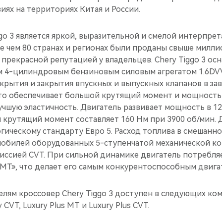
иях на территориях Китая и России.
go 3 является яркой, выразительной и смелой интерпре
ее чем 80 странах и регионах были проданы свыше милл
 прекрасной репутацией у владельцев. Chery Tiggo 3 ос
 4-цилиндровым бензиновым силовым агрегатом 1.6DVV
крытия и закрытия впускных и выпускных клапанов в за
что обеспечивает большой крутящий момент и мощность
учшую эластичность. Двигатель развивает мощность в 126
 крутящий момент составляет 160 Нм при 3900 об/мин. 
гическому стандарту Евро 5. Расход топлива в смешанн
омобилей оборудованных 5-ступенчатой механической к
иссией CVT. При сильной динамике двигатель потребляе
«МТ», что делает его самым конкурентоспособным двига
лям кроссовер Chery Tiggo 3 доступен в следующих ком
 CVT, Luxury Plus MT и Luxury Plus CVT.