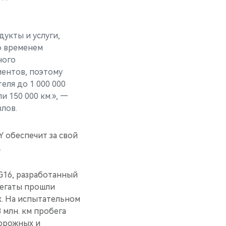
укты и услуги,
о временем
ного
иентов, поэтому
еля до 1 000 000
и 150 000 км.», —
лов.
 обеспечит за свой
.
G16, разработанный
регаты прошли
. На испытательном
 млн. км пробега
дорожных и