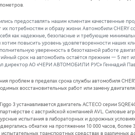
илометров.
ились предоставлять нашим клиентам качественные прод
 их потребностям и образу жизни. Автомобили CHERY с
себя как надежные, безопасные и требующие минималь
 хотим повысить уровень удовлетворенности наших кл
полнительную уверенность в безотказной работе двигат
тийный срок на автомобиль остаётся прежним — 5 лет ил
л директор АО «ЧЕРИ АВТОМОБИЛИ РУС» Геннадий Пав
ния проблем в пределах срока службы автомобиля CHERY
ходимых восстановительных работ или замену двигателя
Tiggo 3 устанавливается двигатель ACTECO серии SQRE4
партнёрстве с австрийской компанией AVL. Силовые аг
урсные испытания в лабораторных и дорожных условиях
двергались обкатке на протяжении 10 000 часов, более 3
 испытательных транспортных средствах в различных 