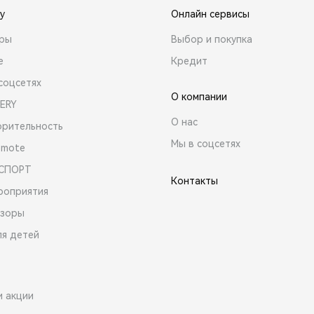
y
Онлайн сервисы
ары
Выбор и покупка
е
Кредит
соцсетях
О компании
ERY
О нас
орительность
Мы в соцсетях
emote
 СПОРТ
Контакты
роприятия
зоры
ля детей
и акции