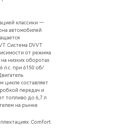
тацией классики —
иона автомобилей
нащается
T. Система DVVT
висимости от режима
 на низких оборотах
 л.с. при 6150 об/
Двигатель
ом цикле составляет
оробкой передач и
т топливо до 6,7 л
телем на рынке.
плектациях: Comfort