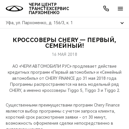
ЧЕРИ ЦЕНТР
ТРАНСТЕХСЕРВИС
ПАРХОМЕНКО
Уфа, ул. Пархоменко, д. 156/3, к. 1
КРОССОВЕРЫ CHERY — ПЕРВЫЙ,
ОНЛАЙН СЕРВИСЫ
ПОКУПАТЕЛЯМ
ВЛАДЕЛЬЦАМ
О КОМПАНИИ
МИР CHERY
МОДЕЛИ
АКЦИИ
СЕМЕЙНЫЙ!
16 МАЯ 2018
ВЫБОР И ПОКУПКА
СЕРВИС
АКСЕССУАРЫ
ВЫГОДЫ И АКЦИИ
ВЫБОР И ПОКУПКА
О НАС
ВСЕ МОДЕЛИ
АО «ЧЕРИ АВТОМОБИЛИ РУС» продлевает действие
КРЕДИТ И СТРАХОВАНИЕ
ЗАПЧАСТИ И АКСЕССУАРЫ
О БРЕНДЕ
КРЕДИТ
МЫ В СОЦСЕТЯХ
кредитных программ «Первый автомобиль» и «Семейный
КРОССОВЕРЫ
автомобиль» от CHERY FINANCE до 31 мая 2018 года.
Программы распространяются на весь модельный ряд
ПОДДЕРЖКА
CHERY В СОЦСЕТЯХ
CHERY, а именно кроссоверы Tiggo 5, Tiggo 3 и Tiggo 2.
СЕДАНЫ
CHERY CONNECT
ЛЮДИ CHERY
Существенными преимуществами программ Chery Finance
НОВИНКИ
являются выбор программы с учетом запроса клиента,
БЛАГОТВОРИТЕЛЬНОСТЬ
короткий срок рассмотрения заявки - от 30 минут,
возможность оформления сделки непосредственно в