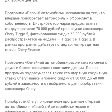
дилерском центре.
CHERY REMOTE
Программа «Первый автомобиль» направлена на тех, кто
CHERY И СПОРТ
впервые приобретает автомобиль и оформляет в
собственность. Дистрибьютор марки предоставляет
НАШИ МЕРОПРИЯТИЯ
скидку в размере 70 000 рублей при покупке кроссовера
Chery Tiggo 5, фиксированная скидка 60 000 рублей
ВИДЕООБЗОРЫ
распространяется на модели — Tiggo 3 и Tiggo 2. В
рамках программы действует стандартная кредитная
ставка Chery Finance.
CHERY ДЛЯ ДЕТЕЙ
Программа «Семейный автомобиль» рассчитана на семьи с
двумя и более несовершеннолетними детьми. Данная
программа подразумевает также стандартную кредитную
ставку Chery Finance и прямую скидку от 50 000 до 40 000
рублей в зависимости от выбранного для приобретения
кроссовера Chery.
Приобрести Chery по кредитным программам «Первый
автомобиль» и «Семейный автомобиль» можно в