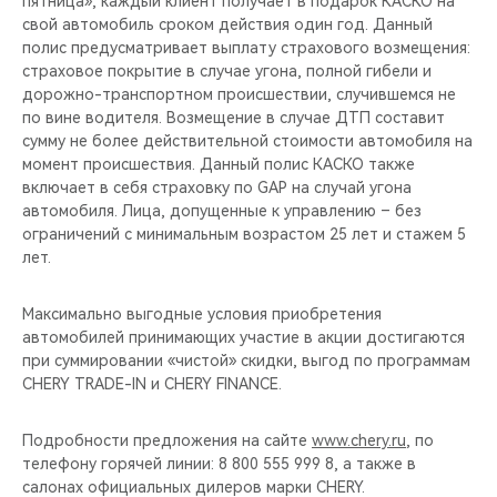
пятница», каждый клиент получает в подарок КАСКО на
CHERY REMOTE
свой автомобиль сроком действия один год. Данный
полис предусматривает выплату страхового возмещения:
CHERY И СПОРТ
страховое покрытие в случае угона, полной гибели и
дорожно-транспортном происшествии, случившемся не
НАШИ МЕРОПРИЯТИЯ
по вине водителя. Возмещение в случае ДТП составит
сумму не более действительной стоимости автомобиля на
момент происшествия. Данный полис КАСКО также
ВИДЕООБЗОРЫ
включает в себя страховку по GAP на случай угона
автомобиля. Лица, допущенные к управлению – без
CHERY ДЛЯ ДЕТЕЙ
ограничений с минимальным возрастом 25 лет и стажем 5
лет.
Максимально выгодные условия приобретения
автомобилей принимающих участие в акции достигаются
при суммировании «чистой» скидки, выгод по программам
CHERY TRADE-IN и CHERY FINANCE.
Подробности предложения на сайте
www.chery.ru
, по
телефону горячей линии: 8 800 555 999 8, а также в
салонах официальных дилеров марки CHERY.