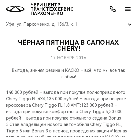
ЧЕРИ ЦЕНТР
ТРАНСТЕХСЕРВИС
ПАРХОМЕНКО
Уфа, ул. Пархоменко, д. 156/3, к. 1
ЧЁРНАЯ ПЯТНИЦА В САЛОНАХ
ОНЛАЙН СЕРВИСЫ
ПОКУПАТЕЛЯМ
ВЛАДЕЛЬЦАМ
О КОМПАНИИ
МИР CHERY
МОДЕЛИ
АКЦИИ
CHERY!
17 НОЯБРЯ 2016
ВЫБОР И ПОКУПКА
СЕРВИС
АКСЕССУАРЫ
ВЫГОДЫ И АКЦИИ
ВЫБОР И ПОКУПКА
О НАС
ВСЕ МОДЕЛИ
Выгода, зимняя резина и КАСКО – всё, что мы все так
КРЕДИТ И СТРАХОВАНИЕ
ЗАПЧАСТИ И АКСЕССУАРЫ
О БРЕНДЕ
КРЕДИТ
МЫ В СОЦСЕТЯХ
любим!
КРОССОВЕРЫ
ПОДДЕРЖКА
CHERY В СОЦСЕТЯХ
140 000 рублей – выгода при покупке полноприводного
СЕДАНЫ
Chery Tiggo FL 4X4;135 000 рублей – выгода при покупке
кроссовера Chery Tiggo FL 1,8 AMT;123 000 рублей –
CHERY CONNECT
ЛЮДИ CHERY
выгода при покупке комфортного Chery Tiggo 5;30 000
НОВИНКИ
рублей – выгода при покупке стильного седана Bonus
БЛАГОТВОРИТЕЛЬНОСТЬ
3.Став владельцем нового автомобиля Chery Tiggo FL,
Tiggo 5 или Bonus 3 в период проведения акции «Чёрная