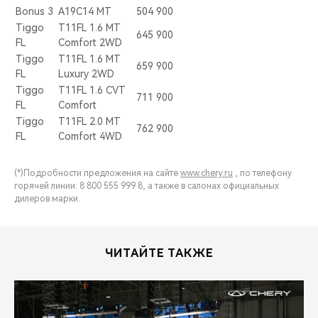
Bonus 3
A19C14 MT
504 900
Tiggo
T11FL 1.6 MT
645 900
FL
Comfort 2WD
Tiggo
T11FL 1.6 MT
659 900
FL
Luxury 2WD
Tiggo
T11FL 1.6 CVT
711 900
FL
Comfort
Tiggo
T11FL 2.0 MT
762 900
FL
Comfort 4WD
(*)Подробности предложения на сайте
www.chery.ru
, по телефону
горячей линии: 8 800 555 999 8, а также в салонах официальных
дилеров марки.
ЧИТАЙТЕ ТАКЖЕ