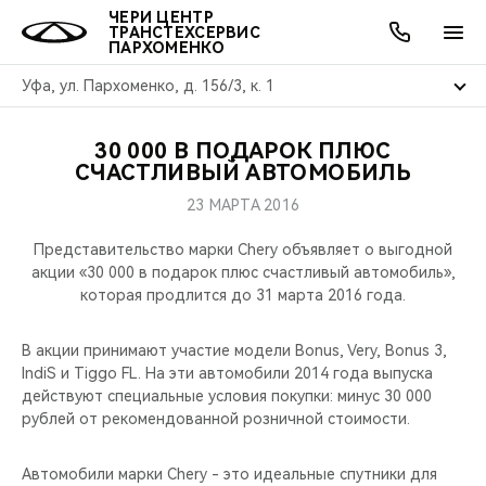
ЧЕРИ ЦЕНТР
ТРАНСТЕХСЕРВИС
ПАРХОМЕНКО
Уфа, ул. Пархоменко, д. 156/3, к. 1
30 000 В ПОДАРОК ПЛЮС
ОНЛАЙН СЕРВИСЫ
ПОКУПАТЕЛЯМ
ВЛАДЕЛЬЦАМ
О КОМПАНИИ
МИР CHERY
МОДЕЛИ
АКЦИИ
СЧАСТЛИВЫЙ АВТОМОБИЛЬ
23 МАРТА 2016
ВЫБОР И ПОКУПКА
СЕРВИС
АКСЕССУАРЫ
ВЫГОДЫ И АКЦИИ
ВЫБОР И ПОКУПКА
О НАС
ВСЕ МОДЕЛИ
Представительство марки Chery объявляет о выгодной
КРЕДИТ И СТРАХОВАНИЕ
ЗАПЧАСТИ И АКСЕССУАРЫ
О БРЕНДЕ
КРЕДИТ
МЫ В СОЦСЕТЯХ
акции «30 000 в подарок плюс счастливый автомобиль»,
КРОССОВЕРЫ
которая продлится до 31 марта 2016 года.
ПОДДЕРЖКА
CHERY В СОЦСЕТЯХ
СЕДАНЫ
В акции принимают участие модели Bonus, Very, Bonus 3,
IndiS и Tiggo FL. На эти автомобили 2014 года выпуска
CHERY CONNECT
ЛЮДИ CHERY
действуют специальные условия покупки: минус 30 000
НОВИНКИ
рублей от рекомендованной розничной стоимости.
БЛАГОТВОРИТЕЛЬНОСТЬ
Автомобили марки Chery - это идеальные спутники для