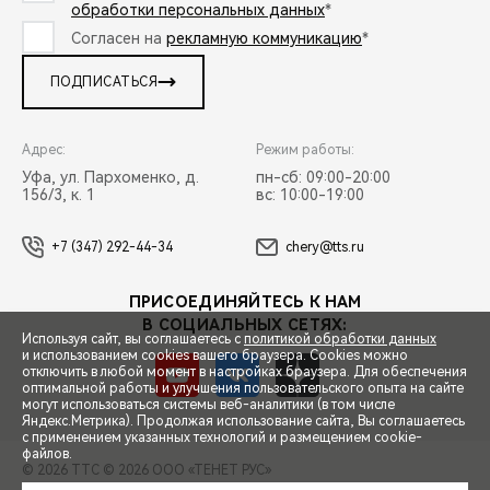
обработки персональных данных
*
Согласен на
рекламную коммуникацию
*
ПОДПИСАТЬСЯ
Адрес:
Режим работы:
Уфа, ул. Пархоменко, д.
пн-сб: 09:00-20:00
156/3, к. 1
вс: 10:00-19:00
+7 (347) 292-44-34
chery@tts.ru
ПРИСОЕДИНЯЙТЕСЬ К НАМ
В СОЦИАЛЬНЫХ СЕТЯХ:
Используя сайт, вы соглашаетесь с
политикой обработки данных
и использованием cookies вашего браузера. Cookies можно
отключить в любой момент в настройках браузера. Для обеспечения
оптимальной работы и улучшения пользовательского опыта на сайте
могут использоваться системы веб-аналитики (в том числе
СПЕЦПРЕДЛОЖЕНИЯ
Яндекс.Метрика). Продолжая использование сайта, Вы соглашаетесь
с применением указанных технологий и размещением cookie-
файлов.
© 2026 ТТС
© 2026 ООО «ТЕНЕТ РУС»
ЗАПИСЬ НА ТЕСТ-ДРАЙВ