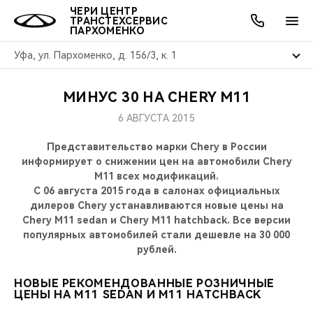
ЧЕРИ ЦЕНТР
ТРАНСТЕХСЕРВИС
ПАРХОМЕНКО
Уфа, ул. Пархоменко, д. 156/3, к. 1
МИНУС 30 НА CHERY M11
ОНЛАЙН СЕРВИСЫ
ПОКУПАТЕЛЯМ
ВЛАДЕЛЬЦАМ
О КОМПАНИИ
МИР CHERY
МОДЕЛИ
АКЦИИ
6 АВГУСТА 2015
ВЫБОР И ПОКУПКА
СЕРВИС
АКСЕССУАРЫ
ВЫГОДЫ И АКЦИИ
ВЫБОР И ПОКУПКА
О НАС
ВСЕ МОДЕЛИ
Представительство марки Chery в России
информирует о снижении цен на автомобили Chery
КРЕДИТ И СТРАХОВАНИЕ
ЗАПЧАСТИ И АКСЕССУАРЫ
О БРЕНДЕ
КРЕДИТ
МЫ В СОЦСЕТЯХ
M11 всех модификаций.
КРОССОВЕРЫ
С 06 августа 2015 года в салонах официальных
дилеров Chery устанавливаются новые цены на
ПОДДЕРЖКА
CHERY В СОЦСЕТЯХ
Chery M11 sedan и Chery M11 hatchback. Все версии
СЕДАНЫ
популярных автомобилей стали дешевле на 30 000
CHERY CONNECT
ЛЮДИ CHERY
рублей.
НОВИНКИ
БЛАГОТВОРИТЕЛЬНОСТЬ
НОВЫЕ РЕКОМЕНДОВАННЫЕ РОЗНИЧНЫЕ
ЦЕНЫ НА M11 SEDAN И M11 HATCHBACK