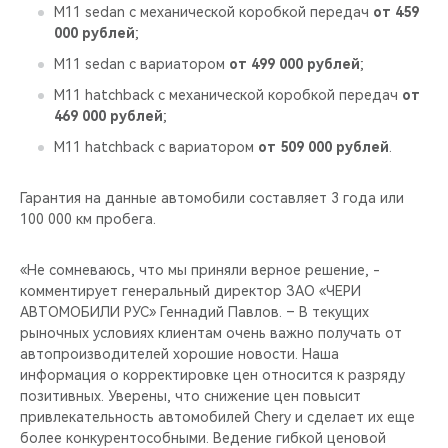
CHERY REMOTE
M11 sedan с механической коробкой передач
от 459
000 рублей
;
CHERY И СПОРТ
M11 sedan с вариатором
от 499 000 рублей
;
M11 hatchback с механической коробкой передач
от
НАШИ МЕРОПРИЯТИЯ
469 000 рублей
;
M11 hatchback с вариатором
от 509 000 рублей
.
ВИДЕООБЗОРЫ
Гарантия на данные автомобили составляет 3 года или
CHERY ДЛЯ ДЕТЕЙ
100 000 км пробега.
«Не сомневаюсь, что мы приняли верное решение, -
комментирует генеральный директор ЗАО «ЧЕРИ
АВТОМОБИЛИ РУС» Геннадий Павлов. – В текущих
рыночных условиях клиентам очень важно получать от
автопроизводителей хорошие новости. Наша
информация о корректировке цен относится к разряду
позитивных. Уверены, что снижение цен повысит
привлекательность автомобилей Chery и сделает их еще
более конкурентособными. Ведение гибкой ценовой