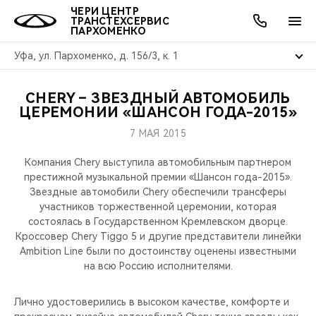
ЧЕРИ ЦЕНТР
ТРАНСТЕХСЕРВИС
ПАРХОМЕНКО
Уфа, ул. Пархоменко, д. 156/3, к. 1
CHERY – ЗВЕЗДНЫЙ АВТОМОБИЛЬ
ОНЛАЙН СЕРВИСЫ
ПОКУПАТЕЛЯМ
ВЛАДЕЛЬЦАМ
О КОМПАНИИ
МИР CHERY
МОДЕЛИ
АКЦИИ
ЦЕРЕМОНИИ «ШАНСОН ГОДА-2015»
7 МАЯ 2015
ВЫБОР И ПОКУПКА
СЕРВИС
АКСЕССУАРЫ
ВЫГОДЫ И АКЦИИ
ВЫБОР И ПОКУПКА
О НАС
ВСЕ МОДЕЛИ
Компания Сhery выступила автомобильным партнером
КРЕДИТ И СТРАХОВАНИЕ
ЗАПЧАСТИ И АКСЕССУАРЫ
О БРЕНДЕ
КРЕДИТ
МЫ В СОЦСЕТЯХ
престижной музыкальной премии «Шансон года-2015».
КРОССОВЕРЫ
Звездные автомобили Chery обеспечили трансферы
участников торжественной церемонии, которая
ПОДДЕРЖКА
CHERY В СОЦСЕТЯХ
состоялась в Государственном Кремлевском дворце.
СЕДАНЫ
Кроссовер Chery Tiggo 5 и другие представители линейки
CHERY CONNECT
ЛЮДИ CHERY
Ambition Line были по достоинству оценены известными
на всю Россию исполнителями.
НОВИНКИ
БЛАГОТВОРИТЕЛЬНОСТЬ
Лично удостоверились в высоком качестве, комфорте и