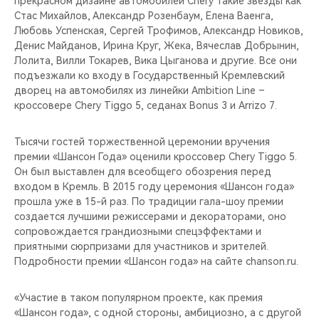
прекрасном дизайне автомобилей Chery такие звезды как
CHERY REMOTE
Стас Михайлов, Александр Розенбаум, Елена Ваенга,
Любовь Успенская, Сергей Трофимов, Александр Новиков,
CHERY И СПОРТ
Денис Майданов, Ирина Круг, Жека, Вячеслав Добрынин,
Лолита, Вилли Токарев, Вика Цыганова и другие. Все они
НАШИ МЕРОПРИЯТИЯ
подъезжали ко входу в Государственный Кремлевский
дворец на автомобилях из линейки Ambition Line –
кроссовере Chery Tiggo 5, седанах Bonus 3 и Arrizo 7.
ВИДЕООБЗОРЫ
Тысячи гостей торжественной церемонии вручения
CHERY ДЛЯ ДЕТЕЙ
премии «Шансон Года» оценили кроссовер Chery Tiggo 5.
Он был выставлен для всеобщего обозрения перед
входом в Кремль. В 2015 году церемония «Шансон года»
прошла уже в 15-й раз. По традиции гала-шоу премии
создается лучшими режиссерами и декораторами, оно
сопровождается грандиозными спецэффектами и
приятными сюрпризами для участников и зрителей.
Подробности премии «Шансон года» на сайте chanson.ru.
«Участие в таком популярном проекте, как премия
«Шансон года», с одной стороны, амбициозно, а с другой