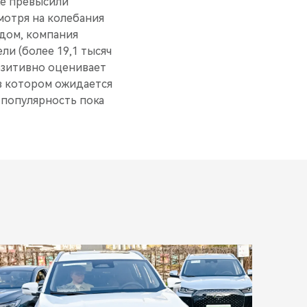
же превысили
смотря на колебания
одом, компания
и (более 19,1 тысяч
позитивно оценивает
в котором ожидается
 популярность пока