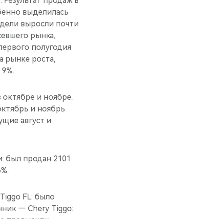
. Результат продаж в
обенно выделилась
одели выросли почти
севшего рынка,
первого полугодия
а рынке роста,
 9%.
октябре и ноябре.
октябрь и ноябрь
ущие август и
и: был продан 2101
6%.
Tiggo FL: было
ник — Chery Tiggo: