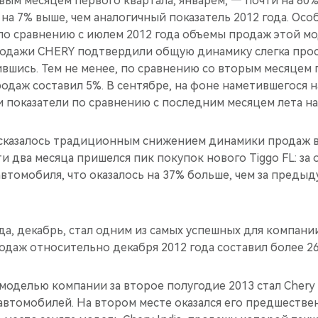
рвым месяцем первого квартала, январем, — почти на 80%
 на 7% выше, чем аналогичный показатель 2012 года. Ос
 по сравнению с июлем 2012 года объемы продаж этой м
 продажи CHERY подтвердили общую динамику слегка про
вшись. Тем не менее, по сравнению со вторым месяцем 
одаж составил 5%. В сентябре, на фоне наметившегося н
 показатели по сравнению с последним месяцем лета на
казалось традиционным снижением динамики продаж в 
и два месяца пришелся пик покупок нового Tiggo FL: за 
втомобиля, что оказалось на 37% больше, чем за предыд
а, декабрь, стал одним из самых успешных для компани
одаж относительно декабря 2012 года составил более 2
оделью компании за второе полугодие 2013 стал Chery 
автомобилей. На втором месте оказался его предшествен