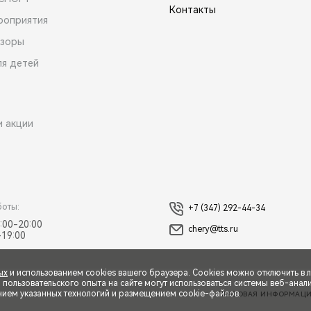
Контакты
роприятия
зоры
ля детей
и акции
боты:
+7 (347) 292-44-34
:00-20:00
chery@tts.ru
-19:00
ых
и использованием cookies вашего браузера. Cookies можно отключить в 
ользовательского опыта на сайте могут использоваться системы веб-аналит
нием указанных технологий и размещением cookie-файлов.
ПРАВОВАЯ ИНФОРМАЦ