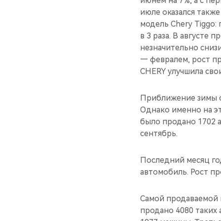
июнем на 7%, а с пе
июле оказался также
модель Chery Tiggo:
в 3 раза. В августе
незначительно снизи
— февралем, рост пр
CHERY улучшила свои
Приближение зимы с
Однако именно на эт
было продано 1702 а
сентябрь.
Последний месяц год
автомобиль. Рост пр
Самой продаваемой м
продано 4080 таких 