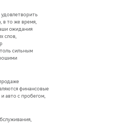
у удовлетворить
 в то же время,
наши ожидания
х слов,
р
столь сильным
орошими
 продаже
авляются финансовые
и авто с пробегом,
обслуживания,