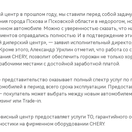
й центр в прошлом году, мы ставили перед собой задач
ия города Пскова и Псковской области в недорогом, но,
нном автомобиле. Можно с уверенностью сказать, что 
лиентов оправдались полностью. И в подтверждение эти
 дилерский центр», — заявил исполнительный директо
Кроме этого, Александр Урклин отметил, что работа со 
пания CHERY, позволит обеспечить горожан не только х
 рабочими местами с достойной заработной платой.
 представительство оказывает полный спектр услуг по
омобилей в период всего срока эксплуатации. Предост
 — покупатель может выбрать между новым автомобилем 
зинг или Trade-in.
висный центр предоставляет услуги ТО, гарантийного 
ностики на фирменном оборудовании CHERY.