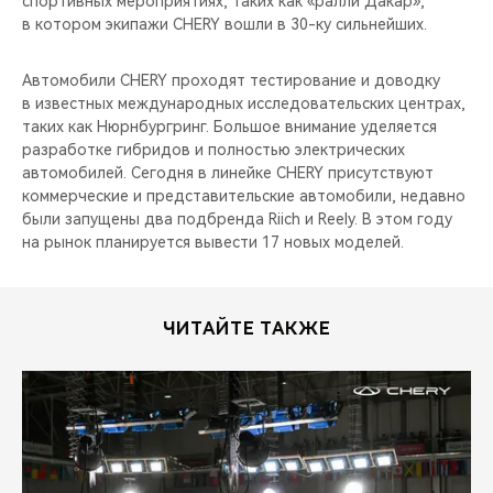
спортивных мероприятиях, таких как «ралли Дакар»,
CHERY REMOTE
в котором экипажи CHERY вошли в 30-ку сильнейших.
CHERY И СПОРТ
Автомобили CHERY проходят тестирование и доводку
в известных международных исследовательских центрах,
НАШИ МЕРОПРИЯТИЯ
таких как Нюрнбургринг. Большое внимание уделяется
разработке гибридов и полностью электрических
ВИДЕООБЗОРЫ
автомобилей. Сегодня в линейке CHERY присутствуют
коммерческие и представительские автомобили, недавно
были запущены два подбренда Riich и Reely. В этом году
CHERY ДЛЯ ДЕТЕЙ
на рынок планируется вывести 17 новых моделей.
ЧИТАЙТЕ ТАКЖЕ