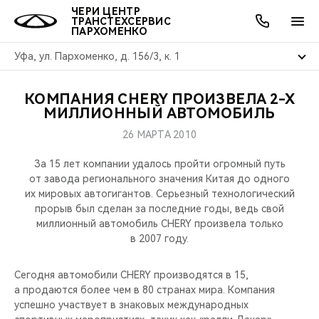
ЧЕРИ ЦЕНТР
ТРАНСТЕХСЕРВИС
ПАРХОМЕНКО
Уфа, ул. Пархоменко, д. 156/3, к. 1
КОМПАНИЯ CHERY ПРОИЗВЕЛА 2-Х
ОНЛАЙН СЕРВИСЫ
ПОКУПАТЕЛЯМ
ВЛАДЕЛЬЦАМ
О КОМПАНИИ
МИР CHERY
МОДЕЛИ
АКЦИИ
МИЛЛИОННЫЙ АВТОМОБИЛЬ
26 МАРТА 2010
ВЫБОР И ПОКУПКА
СЕРВИС
АКСЕССУАРЫ
ВЫГОДЫ И АКЦИИ
ВЫБОР И ПОКУПКА
О НАС
ВСЕ МОДЕЛИ
За 15 лет компании удалось пройти огромный путь
КРЕДИТ И СТРАХОВАНИЕ
ЗАПЧАСТИ И АКСЕССУАРЫ
О БРЕНДЕ
КРЕДИТ
МЫ В СОЦСЕТЯХ
от завода регионального значения Китая до одного
КРОССОВЕРЫ
их мировых автогигантов. Серьезный технологический
прорыв был сделан за последние годы, ведь свой
ПОДДЕРЖКА
CHERY В СОЦСЕТЯХ
миллионный автомобиль CHERY произвела только
СЕДАНЫ
в 2007 году.
CHERY CONNECT
ЛЮДИ CHERY
НОВИНКИ
Сегодня автомобили CHERY производятся в 15,
БЛАГОТВОРИТЕЛЬНОСТЬ
а продаются более чем в 80 странах мира. Компания
успешно участвует в знаковых международных